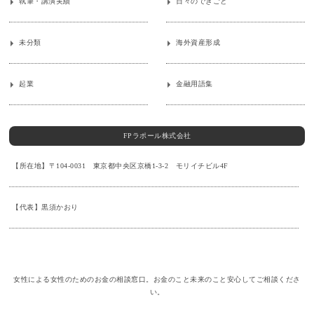
執筆・講演実績
日々のできごと
未分類
海外資産形成
起業
金融用語集
FPラポール株式会社
【所在地】〒104-0031 東京都中央区京橋1-3-2 モリイチビル4F
【代表】黒須かおり
女性による女性のためのお金の相談窓口。お金のこと未来のこと安心してご相談くださ
い。