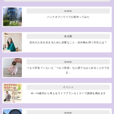
money
バンクオブハワイで口座作ってみた
未分類
自分の人生を生きるために必要なこと：自分軸を持つ方法とは？
money
つもり貯金？いえいえ「つもり投資」なら誰でもはじめることができ
ま…
イベント
40～50歳代から考えるライフプランセミナーで講師を務めます
money