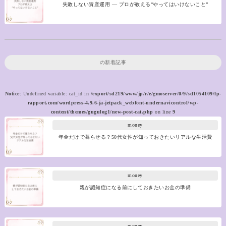
失敗しない資産運用 ― プロが教える“やってはいけないこと”
の新着記事
Notice
: Undefined variable: cat_id in
/export/sd219/www/jp/r/e/gmoserver/0/9/sd1054109/fp-
rapport.com/wordpress-4.9.6-ja-jetpack_webfont-undernavicontrol/wp-
content/themes/gugulog1/new-post-cat.php
on line
9
money
年金だけで暮らせる？50代女性が知っておきたいリアルな生活費
money
親が認知症になる前にしておきたいお金の準備
money