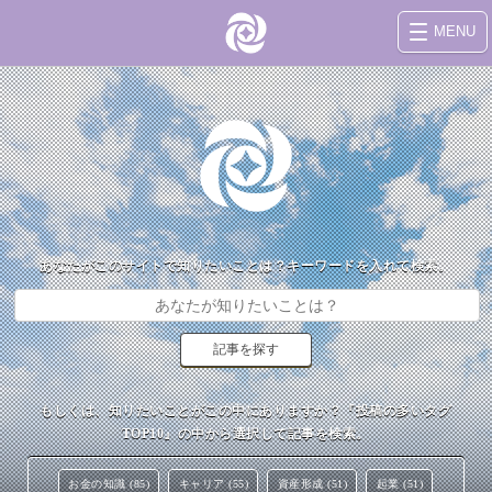
MENU
あなたがこのサイトで知りたいことは？キーワードを入れて検索。
もしくは、知りたいことがこの中にありますか？『投稿の多いタグ
TOP10』の中から選択して記事を検索。
お金の知識 (85)
キャリア (55)
資産形成 (51)
起業 (51)