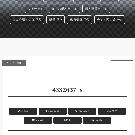
マネー (49)
女性の働き方 (48)
個人事業主 (42)
お金の増やし方 (38)
投資 (21)
投資信託 (20)
今すぐ問い合わせ
2021/02/01
4332637_s
Twitter
Facebook
Google+
B!
はてブ
pocket
LINE
Feedly