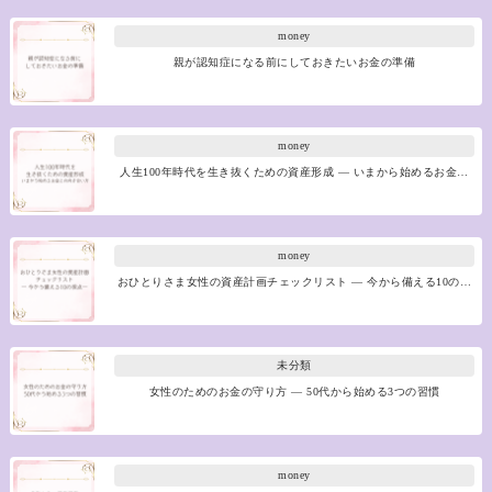
money
親が認知症になる前にしておきたいお金の準備
money
人生100年時代を生き抜くための資産形成 ― いまから始めるお金…
money
おひとりさま女性の資産計画チェックリスト ― 今から備える10の…
未分類
女性のためのお金の守り方 ― 50代から始める3つの習慣
money