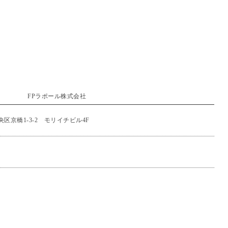
FPラポール株式会社
央区京橋1-3-2 モリイチビル4F