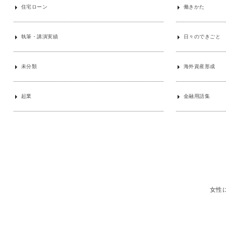
住宅ローン
働きかた
執筆・講演実績
日々のできごと
未分類
海外資産形成
起業
金融用語集
女性