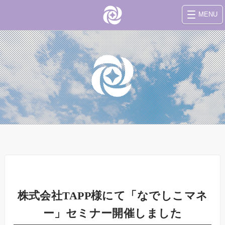
MENU
株式会社TAPP様にて「なでしこマネ
ー」セミナー開催しました