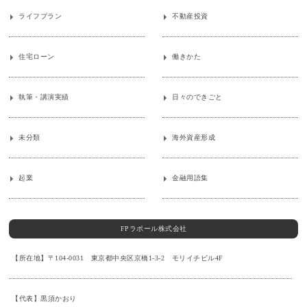
ライフプラン
不動産投資
住宅ローン
働きかた
執筆・講演実績
日々のできごと
未分類
海外資産形成
起業
金融用語集
FPラポール株式会社
【所在地】〒104-0031 東京都中央区京橋1-3-2 モリイチビル4F
【代表】黒須かおり