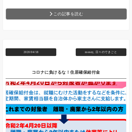
この記事を読む
2020/04/18
money
,
日々のできごと
コロナに負けるな！住居確保給付金