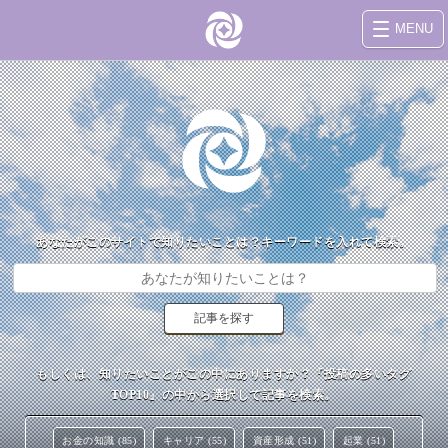
MENU
あなたがこのサイトで知りたいことは？キーワードを入れて検索。
もしくは、知りたいことがこの中にありますか？『投稿の多いタグ
TOP10』の中から選択して記事を検索。
お金の知識 (85)
キャリア (55)
資産形成 (51)
起業 (51)