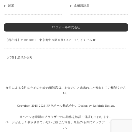
起業
金融用語集
FPラポール株式会社
【所在地】〒104-0031 東京都中央区京橋1-3-2 モリイチビル4F
【代表】黒須かおり
女性による女性のためのお金の相談窓口。お金のこと未来のこと安心してご相談くださ
い。
Copyright 2015-2026 FPラポール株式会社.
Design by Re:birth Design.
当ページは最新のブラウザでのみ動作を検証・保証しております。
ページが正しく表示されていないと感じた場合、最新のものにアップデートしてくださ
い。