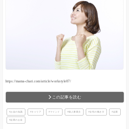
https://mama-chari.com/article/workstyle07/
この記事を読む
お金の知識
キャリア
マインド
個人事業主
女性の働き方
起業
起業のお金