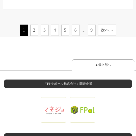
1
2
3
4
5
6
…
9
次へ »
▲最上部へ
『FPラポール株式会社』関連企業