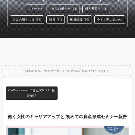
マネー (49)
女性の働き方 (48)
個人事業主 (42)
お金の増やし方 (38)
投資 (21)
投資信託 (20)
今すぐ問い合わせ
『お金の知識』のタグが付いた"85件"の記事が見つかりました。
iDeCo
,
money
,
つみたてNISA
,
投
資信託
働く女性のキャリアアップと 初めての資産形成セミナー報告