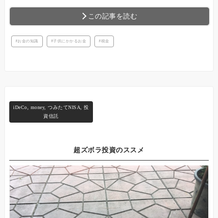
この記事を読む
お金の知識
子供にかかるお金
税金
iDeCo
,
money
,
つみたてNISA
,
投
資信託
超ズボラ投資のススメ