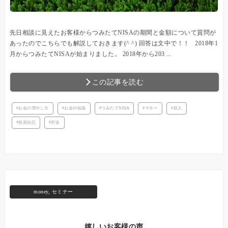
先日相談に見えたお客様からつみたてNISAの期間と金額について質問が
あったのでこちらでも解説しておきます(^ ^) 回答は文中で！！ 2018年1
月からつみたてNISAが始まりました。 2018年から203 ...
この記事を読む
お金の増やし方
お金の知識
つみたてNISA
マネー
収入
投資信託
貯金
money
,
セミナー
嬉しいお客様の声