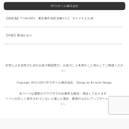
FPラポール株式会社
【所在地】〒104-0031 東京都中央区京橋1-3-2 モリイチビル4F
【代表】黒須かおり
女性による女性のためのお金の相談窓口。お金のこと未来のこと安心してご相談くださ
い。
Copyright 2015-2026 FPラポール株式会社.
Design by Re:birth Design.
当ページは最新のブラウザでのみ動作を検証・保証しております。
ページが正しく表示されていないと感じた場合、最新のものにアップデートしてくださ
い。