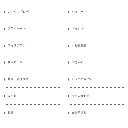
スタッフブログ
セミナー
プライベート
マインド
ライフプラン
不動産投資
住宅ローン
働きかた
執筆・講演実績
日々のできごと
未分類
海外資産形成
起業
金融用語集