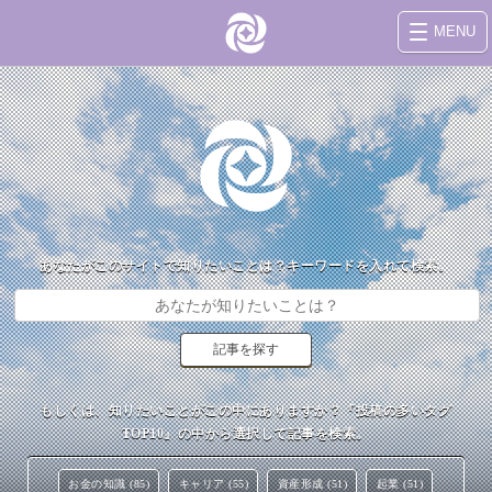
MENU
あなたがこのサイトで知りたいことは？キーワードを入れて検索。
もしくは、知りたいことがこの中にありますか？『投稿の多いタグ
TOP10』の中から選択して記事を検索。
お金の知識 (85)
キャリア (55)
資産形成 (51)
起業 (51)