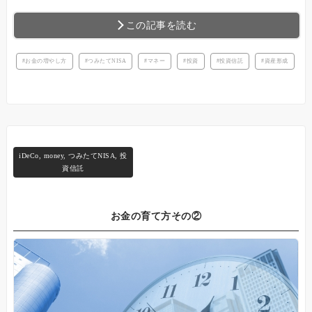
この記事を読む
お金の増やし方
つみたてNISA
マネー
投資
投資信託
資産形成
iDeCo
,
money
,
つみたてNISA
,
投
資信託
お金の育て方その②