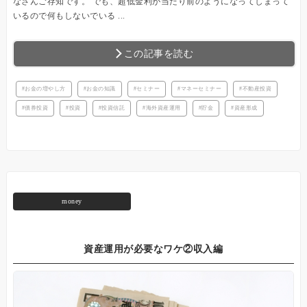
なさんご存知です。 でも、超低金利が当たり前のようになってしまって
いるので何もしないでいる ...
この記事を読む
お金の増やし方
お金の知識
セミナー
マネーセミナー
不動産投資
債券投資
投資
投資信託
海外資産運用
貯金
資産形成
money
資産運用が必要なワケ②収入編