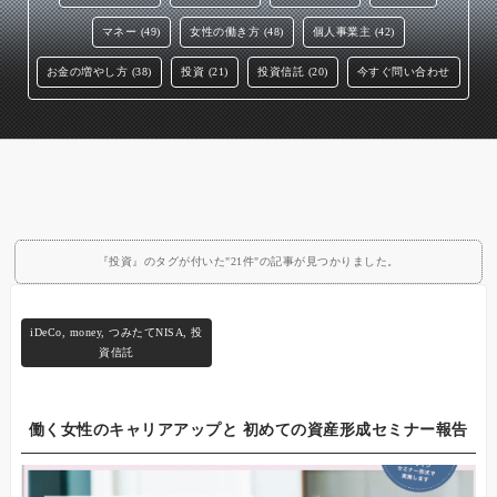
マネー (49)
女性の働き方 (48)
個人事業主 (42)
お金の増やし方 (38)
投資 (21)
投資信託 (20)
今すぐ問い合わせ
『投資』のタグが付いた"21件"の記事が見つかりました。
iDeCo
,
money
,
つみたてNISA
,
投
資信託
働く女性のキャリアアップと 初めての資産形成セミナー報告