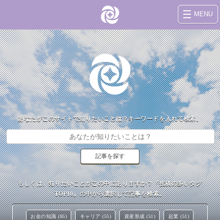
MENU
あなたがこのサイトで知りたいことは？キーワードを入れて検索。
もしくは、知りたいことがこの中にありますか？『投稿の多いタグ
TOP10』の中から選択して記事を検索。
お金の知識 (85)
キャリア (55)
資産形成 (51)
起業 (51)