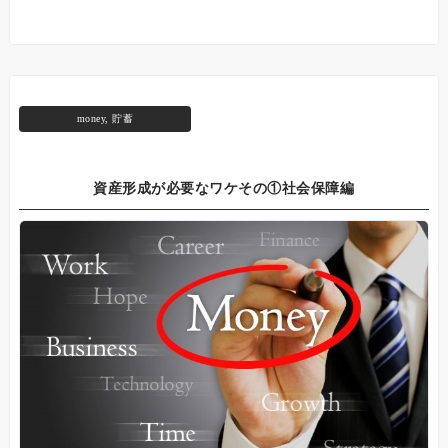
money
,
貯蓄
資産形成が必要なワケその①社会保障編