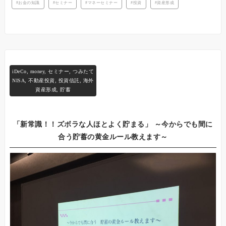
お金の知識
セミナー
マネーセミナー
投資
資産形成
iDeCo
,
money
,
セミナー
,
つみたて
NISA
,
不動産投資
,
投資信託
,
海外
資産形成
,
貯蓄
「新常識！！ズボラな人ほとよく貯まる」 ～今からでも間に
合う貯蓄の黄金ルール教えます～