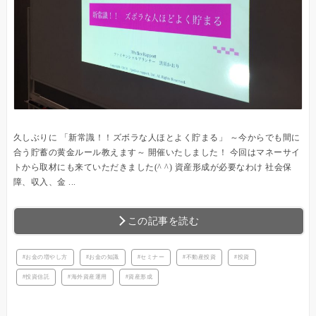
久しぶりに 「新常識！！ズボラな人ほとよく貯まる」 ～今からでも間に
合う貯蓄の黄金ルール教えます～ 開催いたしました！ 今回はマネーサイ
トから取材にも来ていただきました(^ ^) 資産形成が必要なわけ 社会保
障、収入、金 ...
この記事を読む
お金の増やし方
お金の知識
セミナー
不動産投資
投資
投資信託
海外資産運用
資産形成