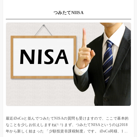
つみたてNIISA
最近iDeCoと並んでつみたてNISAの質問も受けますので、ここで基本的
なことを少しお伝えしますね(^ ^) まず、つみたてNISAというのは2018
年から新しく始まった 「少額投資非課税制度」です。 iDeCo同様、1 ...