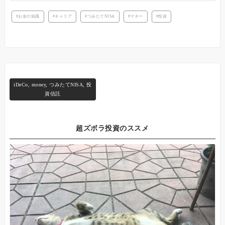
お金の知識
キャリア
つみたてNISA
マネー
投資
iDeCo
,
money
,
つみたてNISA
,
投
資信託
超ズボラ投資のススメ