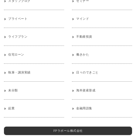
スタッフブログ
セミナー
プライベート
マインド
ライフプラン
不動産投資
住宅ローン
働きかた
執筆・講演実績
日々のできごと
未分類
海外資産形成
起業
金融用語集
FPラポール株式会社