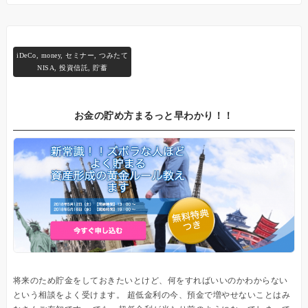
iDeCo
,
money
,
セミナー
,
つみたて
NISA
,
投資信託
,
貯蓄
お金の貯め方まるっと早わかり！！
将来のため貯金をしておきたいとけど、何をすればいいのかわからない
という相談をよく受けます。 超低金利の今、預金で増やせないことはみ