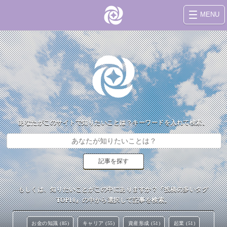
MENU
あなたがこのサイトで知りたいことは？キーワードを入れて検索。
もしくは、知りたいことがこの中にありますか？『投稿の多いタグ
TOP10』の中から選択して記事を検索。
お金の知識 (85)
キャリア (55)
資産形成 (51)
起業 (51)