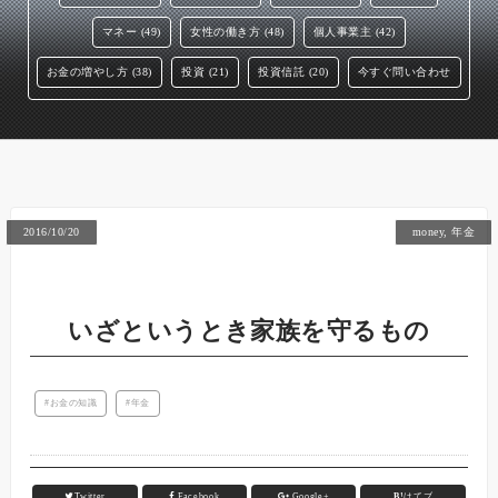
マネー (49)
女性の働き方 (48)
個人事業主 (42)
お金の増やし方 (38)
投資 (21)
投資信託 (20)
今すぐ問い合わせ
2016/10/20
money
,
年金
いざというとき家族を守るもの
お金の知識
年金
Twitter
Facebook
Google+
B!
はてブ