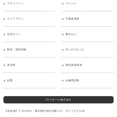
プライベート
マインド
ライフプラン
不動産投資
住宅ローン
働きかた
執筆・講演実績
日々のできごと
未分類
海外資産形成
起業
金融用語集
FPラポール株式会社
【所在地】〒104-0031 東京都中央区京橋1-3-2 モリイチビル4F