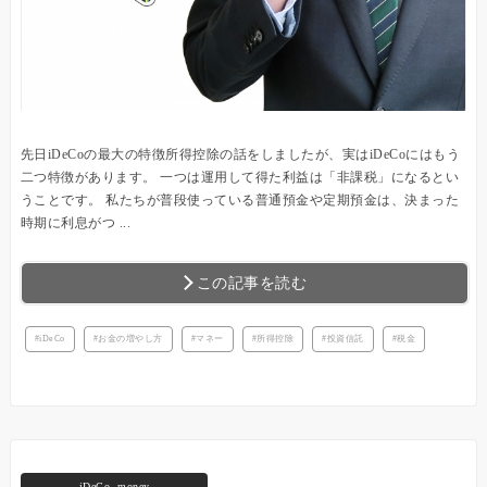
先日iDeCoの最大の特徴所得控除の話をしましたが、実はiDeCoにはもう
二つ特徴があります。 一つは運用して得た利益は「非課税」になるとい
うことです。 私たちが普段使っている普通預金や定期預金は、決まった
時期に利息がつ ...
この記事を読む
iDeCo
お金の増やし方
マネー
所得控除
投資信託
税金
iDeCo
,
money