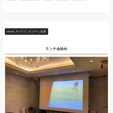
money
,
キャリア
,
セミナー
,
起業
ランチ会始め