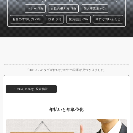
マネー (49)
女性の働き方 (48)
個人事業主 (42)
お金の増やし方 (38)
投資 (21)
投資信託 (20)
今すぐ問い合わせ
『iDeCo』のタグが付いた"8件"の記事が見つかりました。
iDeCo
,
money
,
投資信託
年払いと年単位化