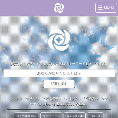
MENU
あなたがこのサイトで知りたいことは？キーワードを入れて検索。
もしくは、知りたいことがこの中にありますか？『投稿の多いタグ
TOP10』の中から選択して記事を検索。
お金の知識 (85)
キャリア (55)
資産形成 (51)
起業 (51)