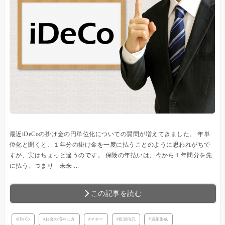
最近iDeCoの掛け金の円単位化についての質問が増えてきました。 年単
位化と聞くと、１年分の掛け金を一度に払うことのように思われがちで
すが、実はちょっと違うのです。 保険の年払いは、今から１年間分を先
に払う、つまり「未来 ...
この記事を読む
iDeCo
お金の増やし方
マネー
投資信託
資産形成