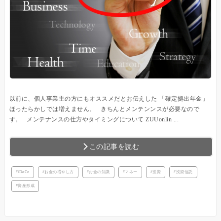
以前に、個人事業主の方にもオススメだとお伝えした 「確定拠出年金」
ほったらかしでは増えません。 きちんとメンテンンスが必要なので
す。 メンテナンスの仕方やタイミングについて ZUUonlin ...
この記事を読む
iDeCo
お金の増やし方
お金の知識
マネー
投資
投資信託
資産形成