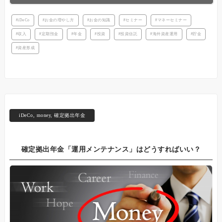
iDeCo
お金の増やし方
お金の知識
セミナー
マネーセミナー
収入
定期預金
年金
投資
投資信託
海外資産運用
貯金
資産形成
iDeCo
,
money
,
確定拠出年金
確定拠出年金「運用メンテナンス」はどうすればいい？