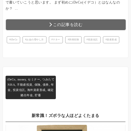
で書いていこうと思います。 まず初めにiDeCo(イデコ）とはなんなの
か？ ...
この記事を読む
iDeCo
お金の増やし方
マネー
所得控除
投資信託
資産形成
iDeCo
,
money
,
セミナー
,
つみたて
NISA
,
不動産投資
,
保険
,
債券
,
年
金
,
投資信託
,
海外資産形成
,
確定
拠出年金
,
貯蓄
新常識！ズボラな人ほどよくたまる