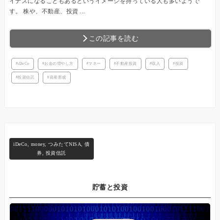
イナスになることもあるというイメージを持っている人も多いようで
す。 株や、不動産、投資 ...
この記事を読む
iDeCo
お金の増やし方
マネー
不動産投資
収入
投資
投資信託
資産形成
iDeCo
,
money
,
つみたてNISA
,
債
券
,
投資信託
貯蓄と投資