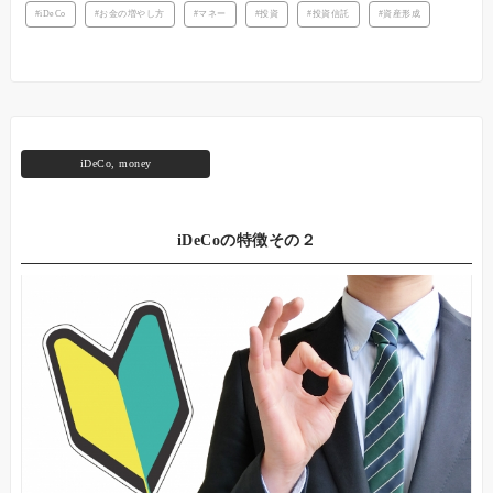
iDeCo
お金の増やし方
マネー
投資
投資信託
資産形成
iDeCo
,
money
iDeCoの特徴その２