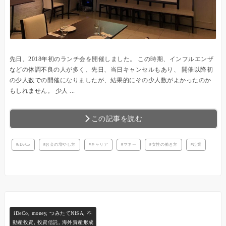
先日、2018年初のランチ会を開催しました。 この時期、インフルエンザ
などの体調不良の人が多く、先日、当日キャンセルもあり、 開催以降初
の少人数での開催になりましたが、結果的にその少人数がよかったのか
もしれません。 少人 ...
この記事を読む
iDeCo
お金の増やし方
キャリア
マネー
女性の働き方
起業
iDeCo
,
money
,
つみたてNISA
,
不
動産投資
,
投資信託
,
海外資産形成