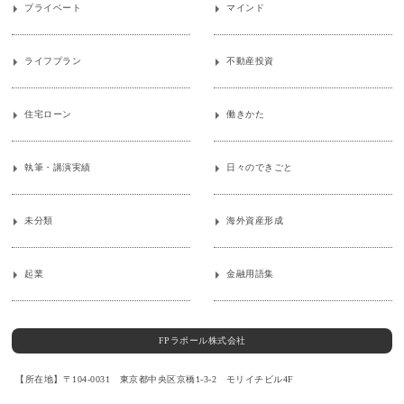
プライベート
マインド
ライフプラン
不動産投資
住宅ローン
働きかた
執筆・講演実績
日々のできごと
未分類
海外資産形成
起業
金融用語集
FPラポール株式会社
【所在地】〒104-0031 東京都中央区京橋1-3-2 モリイチビル4F