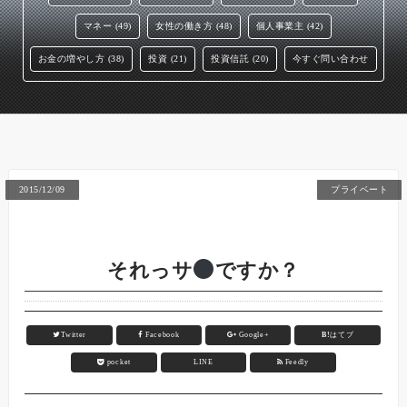
マネー (49)
女性の働き方 (48)
個人事業主 (42)
お金の増やし方 (38)
投資 (21)
投資信託 (20)
今すぐ問い合わせ
2015/12/09
プライベート
それっサ
ですか？
Twitter
Facebook
Google+
B!
はてブ
pocket
LINE
Feedly