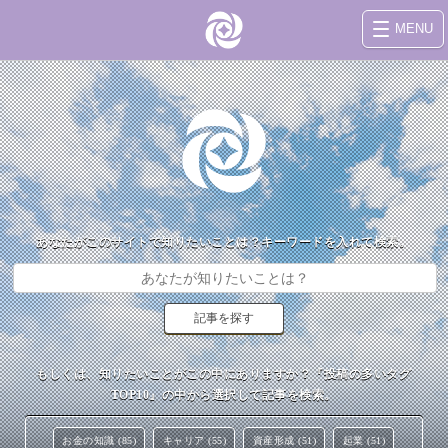
MENU
あなたがこのサイトで知りたいことは？キーワードを入れて検索。
もしくは、知りたいことがこの中にありますか？『投稿の多いタグ
TOP10』の中から選択して記事を検索。
お金の知識 (85)
キャリア (55)
資産形成 (51)
起業 (51)