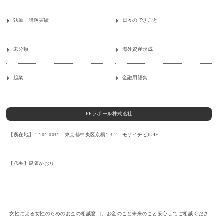
執筆・講演実績
日々のできごと
未分類
海外資産形成
起業
金融用語集
FPラポール株式会社
【所在地】〒104-0031 東京都中央区京橋1-3-2 モリイチビル4F
【代表】黒須かおり
女性による女性のためのお金の相談窓口。お金のこと未来のこと安心してご相談くださ