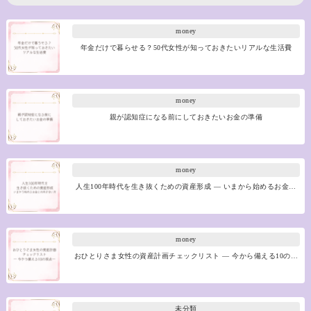
money
年金だけで暮らせる？50代女性が知っておきたいリアルな生活費
money
親が認知症になる前にしておきたいお金の準備
money
人生100年時代を生き抜くための資産形成 ― いまから始めるお金…
money
おひとりさま女性の資産計画チェックリスト ― 今から備える10の…
未分類