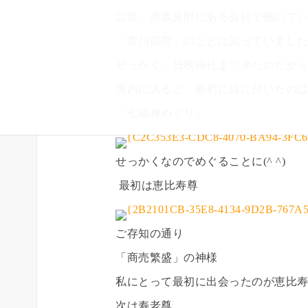
以前、赤坂見附にある会社で働いて
「豊川稲荷」のことは知っていまし
せっかく、日枝神社まで来たのだからと
境内に入ると、最初に目に付いたの
「七福神めぐり」
せっかくなのでめぐることに(^ ^)
最初は恵比寿尊
ご存知の通り
「商売繁盛」の神様
私にとって最初に出会ったのが恵比寿尊で
次は寿老尊