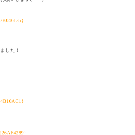
めました！
！