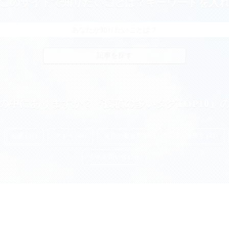
このサイトで知りたいことは？キーワードを入
の中にありますか？『投稿の多いタグTOP10』
起業 (51)
マネー (49)
女性の働き方 (48)
個人事業主 (42)
今すぐ問い合わせ