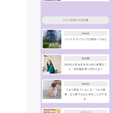
ブログ全体の人気記事
money
バンクオブハワイで口座作ってみた
未分類
自分の人生を生きるために必要なこ
と：自分軸を持つ方法とは？
money
つもり貯金？いえいえ「つもり投
資」なら誰でもはじめることができ
ま…
イベント