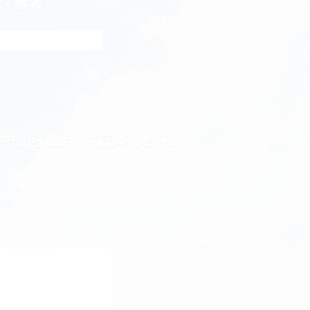
れて検索。
の中から選択して記事を検索。
お金の増やし方 (38)
投資 (21)
投資信託 (20)