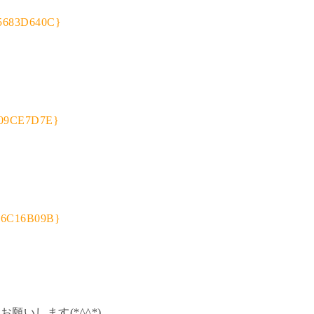
育
いします(*^^*)