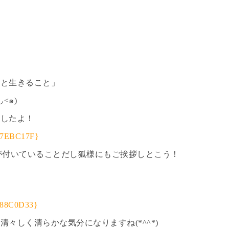
りと生きること」
<๑)
ましたよ！
様」が付いていることだし狐様にもご挨拶しとこう！
々しく清らかな気分になりますね(*^^*)