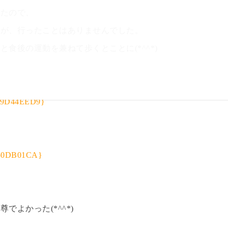
いたので、
たが、行ったことはありませんでした。
食後の運動を兼ねて歩くとことに(*^^*)
は
よかった(*^^*)