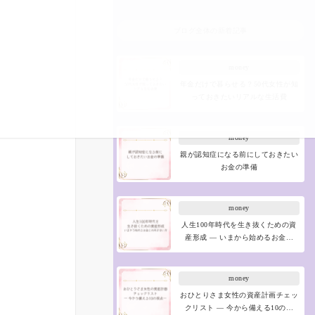
ブログ全体の新着記事
money
年金だけで暮らせる？50代女性が知
っておきたいリアルな生活費
money
親が認知症になる前にしておきたい
お金の準備
money
人生100年時代を生き抜くための資
産形成 ― いまから始めるお金…
money
おひとりさま女性の資産計画チェッ
クリスト ― 今から備える10の…