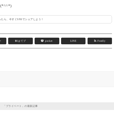
^^*)
たら、今すぐSNSでシェアしよう！
e+
B!
はてブ
pocket
LINE
Feedly
「
プライベート
」の最新記事