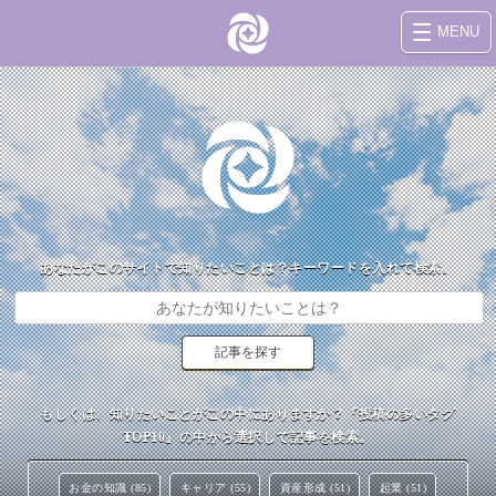
MENU
あなたがこのサイトで知りたいことは？キーワードを入れて検索。
もしくは、知りたいことがこの中にありますか？『投稿の多いタグ
TOP10』の中から選択して記事を検索。
お金の知識 (85)
キャリア (55)
資産形成 (51)
起業 (51)