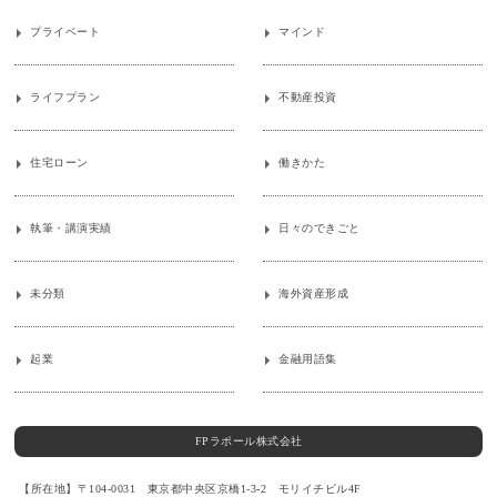
プライベート
マインド
ライフプラン
不動産投資
住宅ローン
働きかた
執筆・講演実績
日々のできごと
未分類
海外資産形成
起業
金融用語集
FPラポール株式会社
【所在地】〒104-0031 東京都中央区京橋1-3-2 モリイチビル4F