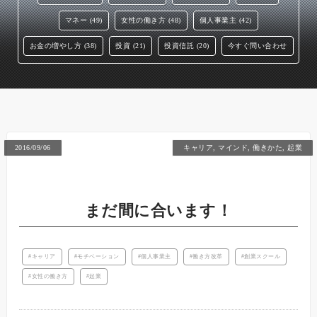
マネー (49)
女性の働き方 (48)
個人事業主 (42)
お金の増やし方 (38)
投資 (21)
投資信託 (20)
今すぐ問い合わせ
2016/09/06
キャリア
,
マインド
,
働きかた
,
起業
まだ間に合います！
キャリア
モチベーション
個人事業主
働き方改革
創業スクール
女性の働き方
起業