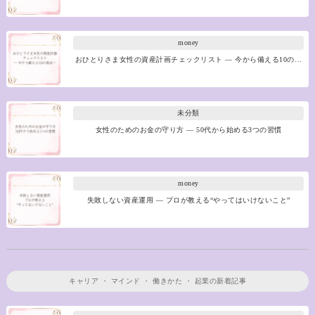
money
おひとりさま女性の資産計画チェックリスト ― 今から備える10の…
未分類
女性のためのお金の守り方 ― 50代から始める3つの習慣
money
失敗しない資産運用 ― プロが教える“やってはいけないこと”
キャリア
・
マインド
・
働きかた
・
起業
の新着記事