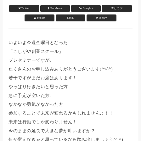
Twitter
Facebook
Google+
B!
はてブ
pocket
LINE
Feedly
いよいよ今週金曜日となった
「こしがや創業スクール」
プレセミナーですが、
たくさんのお申し込みありがとうございます(*^^*)
若干ですがまだお席はあります！
やっぱり行きたいと思った方、
急に予定が空いた方、
なかなか勇気がなかった方
参加することで未来が変わるかもしれませんよ！！
未来は行動でしか変わりません！
今のままの延長で大きな夢が叶いますか？
何か変えなきゃと思っているなら踏み出しましょう(^ ^)