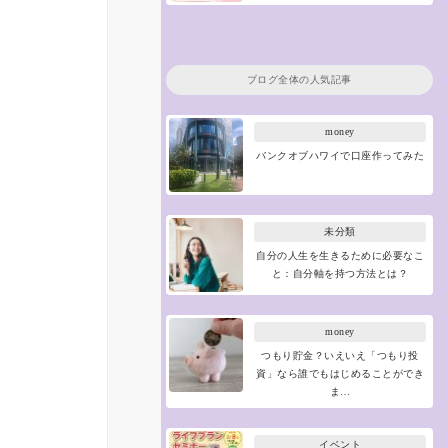
ブログ全体の人気記事
money
バンクオブハワイで口座作ってみた
未分類
自分の人生を生きるために必要なこ
と：自分軸を持つ方法とは？
money
つもり貯金？いえいえ「つもり投
資」なら誰でもはじめることができ
ま…
イベント