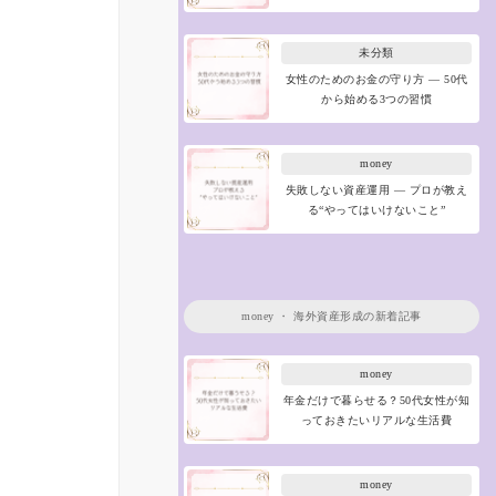
未分類
女性のためのお金の守り方 ― 50代
から始める3つの習慣
money
失敗しない資産運用 ― プロが教え
る“やってはいけないこと”
money
・
海外資産形成
の新着記事
money
年金だけで暮らせる？50代女性が知
っておきたいリアルな生活費
money