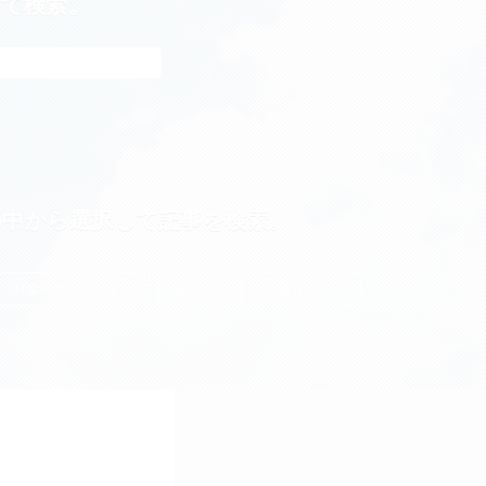
れて検索。
の中から選択して記事を検索。
お金の増やし方 (38)
投資 (21)
投資信託 (20)