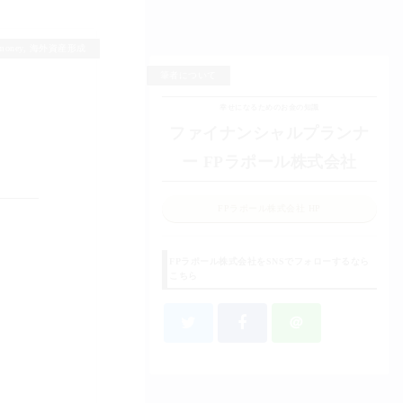
money
,
海外資産形成
筆者について
幸せになるためのお金の知識
ファイナンシャルプランナ
ー FPラポール株式会社
FPラポール株式会社 HP
FPラポール株式会社をSNSでフォローするなら
こちら
＠