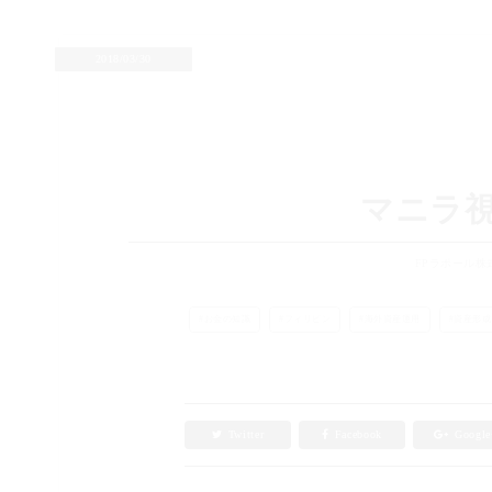
2018/03/30
マニラ
FPラポール株
お金の知識
フィリピン
海外資産運用
資産形成
Twitter
Facebook
Googl