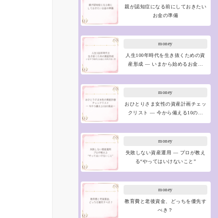
親が認知症になる前にしておきたい
お金の準備
money
人生100年時代を生き抜くための資
産形成 ― いまから始めるお金…
money
おひとりさま女性の資産計画チェッ
クリスト ― 今から備える10の…
money
失敗しない資産運用 ― プロが教え
る“やってはいけないこと”
money
教育費と老後資金、どっちを優先す
べき？