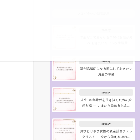
ブログ全体の新着記事
money
年金だけで暮らせる？50代女性が知
っておきたいリアルな生活費
money
親が認知症になる前にしておきたい
お金の準備
money
人生100年時代を生き抜くための資
産形成 ― いまから始めるお金…
money
おひとりさま女性の資産計画チェッ
クリスト ― 今から備える10の…