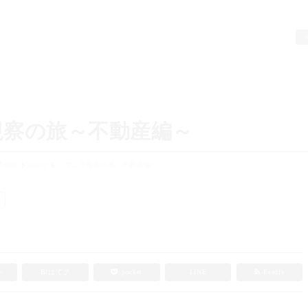
視察の旅～不動産編～
式会社
money
「マニラ視察の旅～不動産編～」
e+
B!
はてブ
pocket
LINE
Feedly