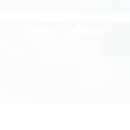
このサイトで知りたいことは？キーワードを入
の中にありますか？『投稿の多いタグTOP10』
起業 (51)
マネー (49)
女性の働き方 (48)
個人事業主 (42)
今すぐ問い合わせ