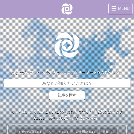
MENU
あなたがこのサイトで知りたいことは？キーワードを入れて検索。
もしくは、知りたいことがこの中にありますか？『投稿の多いタグ
TOP10』の中から選択して記事を検索。
お金の知識 (85)
キャリア (55)
資産形成 (51)
起業 (51)