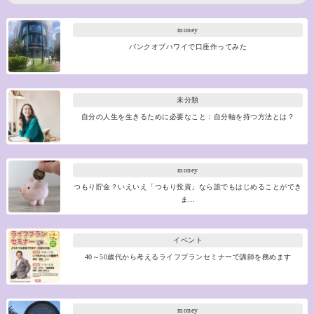
money
バンクオブハワイで口座作ってみた
未分類
自分の人生を生きるために必要なこと：自分軸を持つ方法とは？
money
つもり貯金？いえいえ「つもり投資」なら誰でもはじめることができ
ま…
イベント
40～50歳代から考えるライフプランセミナーで講師を務めます
money