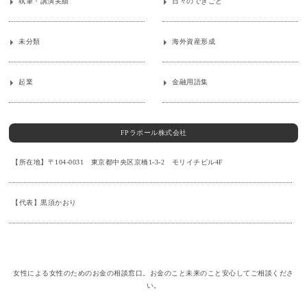
執筆・講演実績
日々のできごと
未分類
海外資産形成
起業
金融用語集
FPラポール株式会社
【所在地】〒104-0031 東京都中央区京橋1-3-2 モリイチビル4F
【代表】黒須かおり
女性による女性のためのお金の相談窓口。お金のこと未来のこと安心してご相談くださ
い。