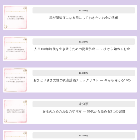
money
親が認知症になる前にしておきたいお金の準備
money
人生100年時代を生き抜くための資産形成 ― いまから始めるお金…
money
おひとりさま女性の資産計画チェックリスト ― 今から備える10の…
未分類
女性のためのお金の守り方 ― 50代から始める3つの習慣
money