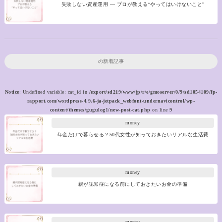
失敗しない資産運用 ― プロが教える“やってはいけないこと”
の新着記事
Notice
: Undefined variable: cat_id in
/export/sd219/www/jp/r/e/gmoserver/0/9/sd1054109/fp-
rapport.com/wordpress-4.9.6-ja-jetpack_webfont-undernavicontrol/wp-
content/themes/gugulog1/new-post-cat.php
on line
9
money
年金だけで暮らせる？50代女性が知っておきたいリアルな生活費
money
親が認知症になる前にしておきたいお金の準備
money