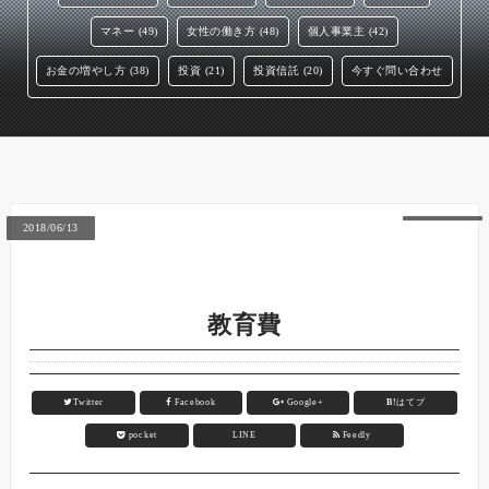
マネー (49)
女性の働き方 (48)
個人事業主 (42)
お金の増やし方 (38)
投資 (21)
投資信託 (20)
今すぐ問い合わせ
2018/06/13
教育費
Twitter
Facebook
Google+
B!
はてブ
pocket
LINE
Feedly