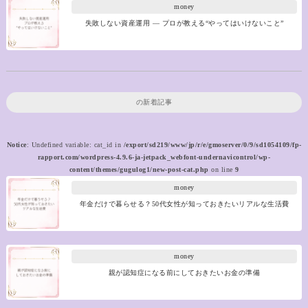
money
失敗しない資産運用 ― プロが教える“やってはいけないこと”
の新着記事
Notice
: Undefined variable: cat_id in
/export/sd219/www/jp/r/e/gmoserver/0/9/sd1054109/fp-
rapport.com/wordpress-4.9.6-ja-jetpack_webfont-undernavicontrol/wp-
content/themes/gugulog1/new-post-cat.php
on line
9
money
年金だけで暮らせる？50代女性が知っておきたいリアルな生活費
money
親が認知症になる前にしておきたいお金の準備