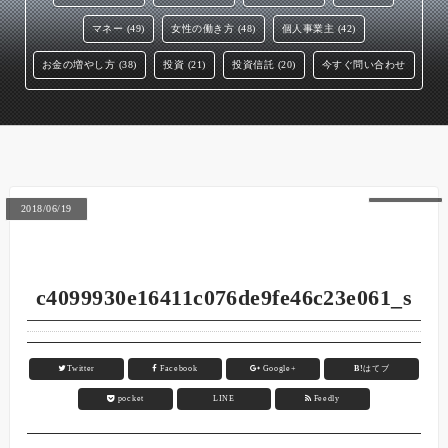
マネー (49)
女性の働き方 (48)
個人事業主 (42)
お金の増やし方 (38)
投資 (21)
投資信託 (20)
今すぐ問い合わせ
2018/06/19
c4099930e16411c076de9fe46c23e061_s
Twitter
Facebook
Google+
B!
はてブ
pocket
LINE
Feedly