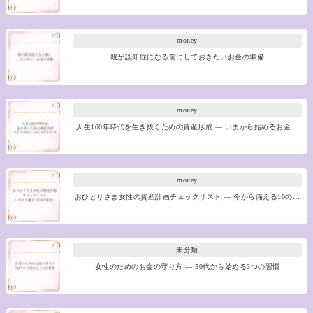
money
親が認知症になる前にしておきたいお金の準備
money
人生100年時代を生き抜くための資産形成 ― いまから始めるお金…
money
おひとりさま女性の資産計画チェックリスト ― 今から備える10の…
未分類
女性のためのお金の守り方 ― 50代から始める3つの習慣