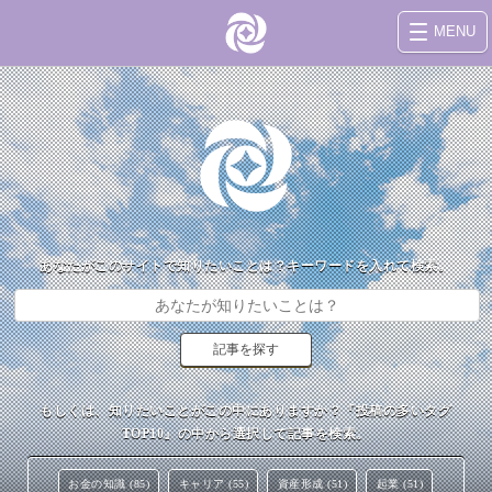
MENU
あなたがこのサイトで知りたいことは？キーワードを入れて検索。
もしくは、知りたいことがこの中にありますか？『投稿の多いタグ
TOP10』の中から選択して記事を検索。
お金の知識 (85)
キャリア (55)
資産形成 (51)
起業 (51)