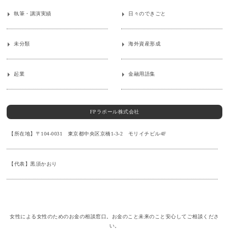
執筆・講演実績
日々のできごと
未分類
海外資産形成
起業
金融用語集
FPラポール株式会社
【所在地】〒104-0031 東京都中央区京橋1-3-2 モリイチビル4F
【代表】黒須かおり
女性による女性のためのお金の相談窓口。お金のこと未来のこと安心してご相談くださ
い。