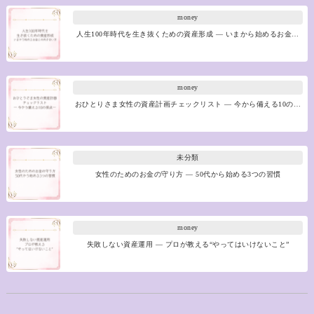
money
人生100年時代を生き抜くための資産形成 ― いまから始めるお金…
money
おひとりさま女性の資産計画チェックリスト ― 今から備える10の…
未分類
女性のためのお金の守り方 ― 50代から始める3つの習慣
money
失敗しない資産運用 ― プロが教える“やってはいけないこと”