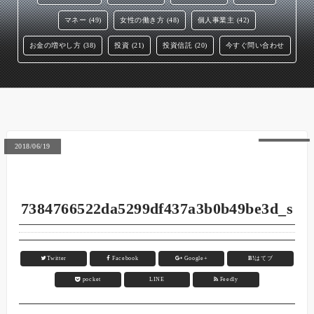
マネー (49)
女性の働き方 (48)
個人事業主 (42)
お金の増やし方 (38)
投資 (21)
投資信託 (20)
今すぐ問い合わせ
2018/06/19
7384766522da5299df437a3b0b49be3d_s
Twitter
Facebook
Google+
B!
はてブ
pocket
LINE
Feedly