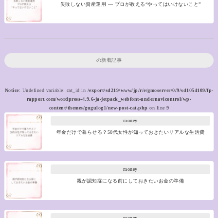
失敗しない資産運用 ― プロが教える“やってはいけないこと”
の新着記事
Notice
: Undefined variable: cat_id in
/export/sd219/www/jp/r/e/gmoserver/0/9/sd1054109/fp-
rapport.com/wordpress-4.9.6-ja-jetpack_webfont-undernavicontrol/wp-
content/themes/gugulog1/new-post-cat.php
on line
9
money
年金だけで暮らせる？50代女性が知っておきたいリアルな生活費
money
親が認知症になる前にしておきたいお金の準備
money