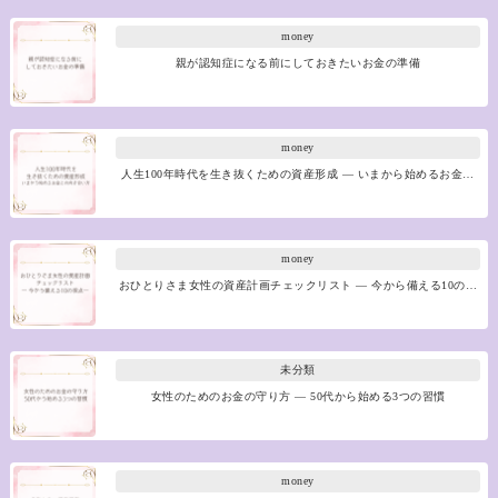
money
親が認知症になる前にしておきたいお金の準備
money
人生100年時代を生き抜くための資産形成 ― いまから始めるお金…
money
おひとりさま女性の資産計画チェックリスト ― 今から備える10の…
未分類
女性のためのお金の守り方 ― 50代から始める3つの習慣
money