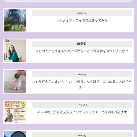
money
バンクオブハワイで口座作ってみた
未分類
自分の人生を生きるために必要なこと：自分軸を持つ方法とは？
money
つもり貯金？いえいえ「つもり投資」なら誰でもはじめることができ
ま…
イベント
40～50歳代から考えるライフプランセミナーで講師を務めます
money