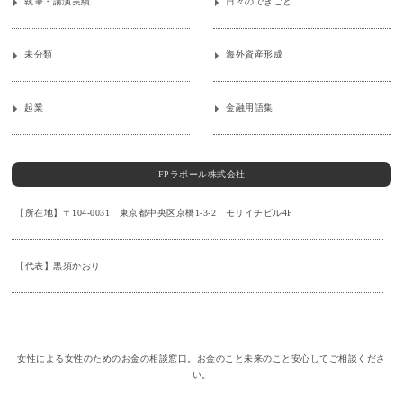
執筆・講演実績
日々のできごと
未分類
海外資産形成
起業
金融用語集
FPラポール株式会社
【所在地】〒104-0031 東京都中央区京橋1-3-2 モリイチビル4F
【代表】黒須かおり
女性による女性のためのお金の相談窓口。お金のこと未来のこと安心してご相談くださ
い。