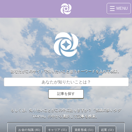
MENU
あなたがこのサイトで知りたいことは？キーワードを入れて検索。
もしくは、知りたいことがこの中にありますか？『投稿の多いタグ
TOP10』の中から選択して記事を検索。
お金の知識 (85)
キャリア (55)
資産形成 (51)
起業 (51)