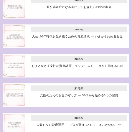
親が認知症になる前にしておきたいお金の準備
money
人生100年時代を生き抜くための資産形成 ― いまから始めるお金…
money
おひとりさま女性の資産計画チェックリスト ― 今から備える10の…
未分類
女性のためのお金の守り方 ― 50代から始める3つの習慣
money
失敗しない資産運用 ― プロが教える“やってはいけないこと”