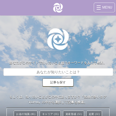
MENU
あなたがこのサイトで知りたいことは？キーワードを入れて検索。
もしくは、知りたいことがこの中にありますか？『投稿の多いタグ
TOP10』の中から選択して記事を検索。
お金の知識 (85)
キャリア (55)
資産形成 (51)
起業 (51)