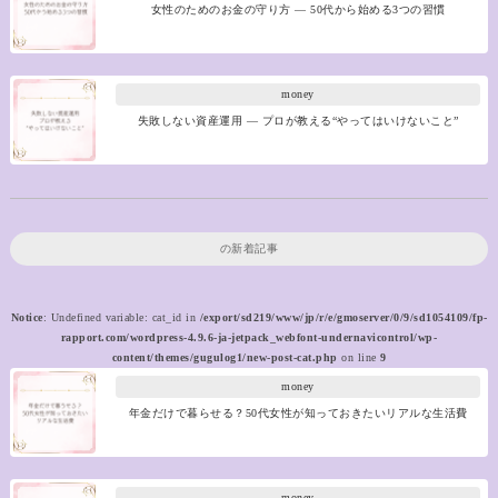
女性のためのお金の守り方 ― 50代から始める3つの習慣
money
失敗しない資産運用 ― プロが教える“やってはいけないこと”
の新着記事
Notice
: Undefined variable: cat_id in
/export/sd219/www/jp/r/e/gmoserver/0/9/sd1054109/fp-
rapport.com/wordpress-4.9.6-ja-jetpack_webfont-undernavicontrol/wp-
content/themes/gugulog1/new-post-cat.php
on line
9
money
年金だけで暮らせる？50代女性が知っておきたいリアルな生活費
money