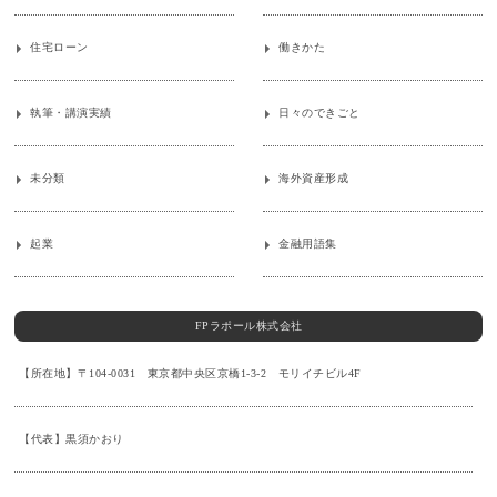
住宅ローン
働きかた
執筆・講演実績
日々のできごと
未分類
海外資産形成
起業
金融用語集
FPラポール株式会社
【所在地】〒104-0031 東京都中央区京橋1-3-2 モリイチビル4F
【代表】黒須かおり