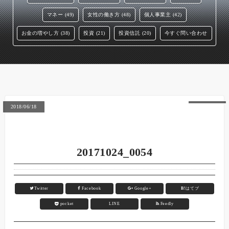
マネー (49)
女性の働き方 (48)
個人事業主 (42)
お金の増やし方 (38)
投資 (21)
投資信託 (20)
今すぐ問い合わせ
2018/06/18
20171024_0054
Twitter
Facebook
Google+
B!
はてブ
pocket
LINE
Feedly