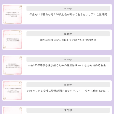
money
年金だけで暮らせる？50代女性が知っておきたいリアルな生活費
money
親が認知症になる前にしておきたいお金の準備
money
人生100年時代を生き抜くための資産形成 ― いまから始めるお金…
money
おひとりさま女性の資産計画チェックリスト ― 今から備える10の…
未分類