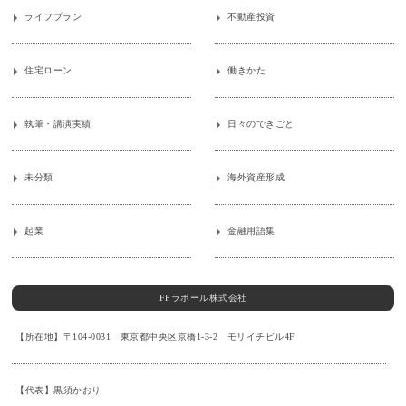
ライフプラン
不動産投資
住宅ローン
働きかた
執筆・講演実績
日々のできごと
未分類
海外資産形成
起業
金融用語集
FPラポール株式会社
【所在地】〒104-0031 東京都中央区京橋1-3-2 モリイチビル4F
【代表】黒須かおり