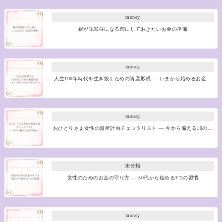
money
親が認知症になる前にしておきたいお金の準備
money
人生100年時代を生き抜くための資産形成 ― いまから始めるお金…
money
おひとりさま女性の資産計画チェックリスト ― 今から備える10の…
未分類
女性のためのお金の守り方 ― 50代から始める3つの習慣
money