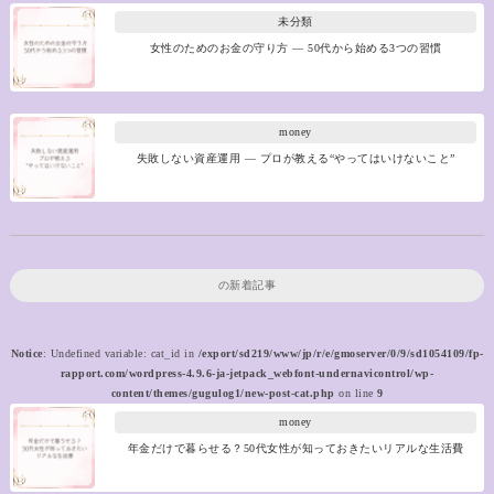
未分類
女性のためのお金の守り方 ― 50代から始める3つの習慣
money
失敗しない資産運用 ― プロが教える“やってはいけないこと”
の新着記事
Notice
: Undefined variable: cat_id in
/export/sd219/www/jp/r/e/gmoserver/0/9/sd1054109/fp-
rapport.com/wordpress-4.9.6-ja-jetpack_webfont-undernavicontrol/wp-
content/themes/gugulog1/new-post-cat.php
on line
9
money
年金だけで暮らせる？50代女性が知っておきたいリアルな生活費