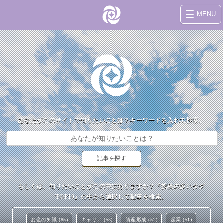
MENU
あなたがこのサイトで知りたいことは？キーワードを入れて検索。
もしくは、知りたいことがこの中にありますか？『投稿の多いタグ
TOP10』の中から選択して記事を検索。
お金の知識 (85)
キャリア (55)
資産形成 (51)
起業 (51)