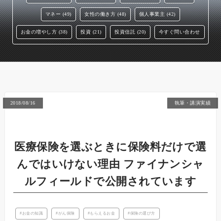
マネー (49)
女性の働き方 (48)
個人事業主 (42)
お金の増やし方 (38)
投資 (21)
投資信託 (20)
今すぐ問い合わせ
2018/08/16
執筆・講演実績
医療保険を選ぶときに保険料だけで選
んではいけない理由 ファイナンシャ
ルフィールドで公開されています
お金の知識
がん保険
もらえるお金
保険の選び方