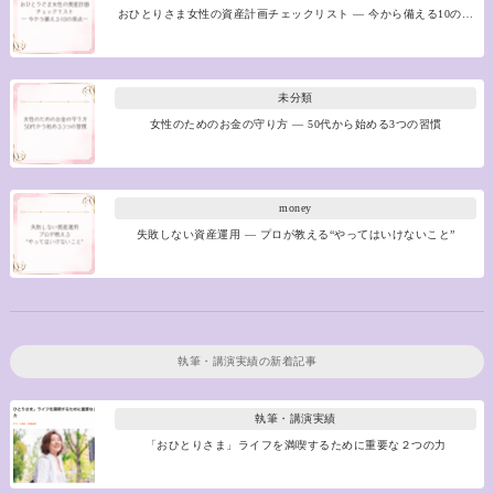
おひとりさま女性の資産計画チェックリスト ― 今から備える10の…
未分類
女性のためのお金の守り方 ― 50代から始める3つの習慣
money
失敗しない資産運用 ― プロが教える“やってはいけないこと”
執筆・講演実績
の新着記事
執筆・講演実績
「おひとりさま」ライフを満喫するために重要な２つの力