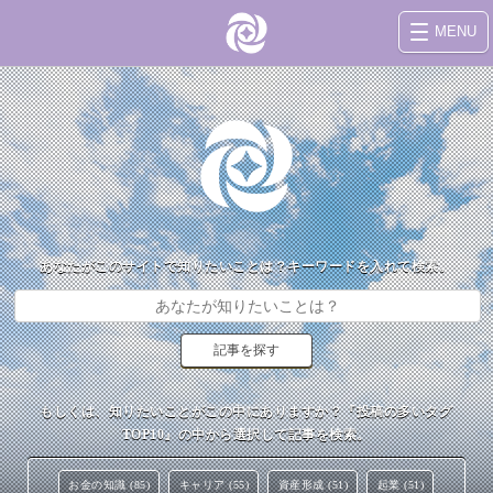
MENU
あなたがこのサイトで知りたいことは？キーワードを入れて検索。
もしくは、知りたいことがこの中にありますか？『投稿の多いタグ
TOP10』の中から選択して記事を検索。
お金の知識 (85)
キャリア (55)
資産形成 (51)
起業 (51)