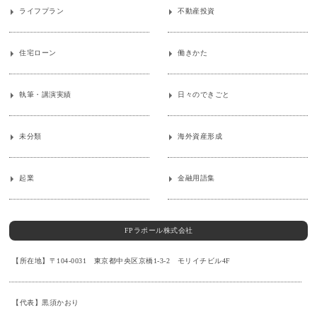
ライフプラン
不動産投資
住宅ローン
働きかた
執筆・講演実績
日々のできごと
未分類
海外資産形成
起業
金融用語集
FPラポール株式会社
【所在地】〒104-0031 東京都中央区京橋1-3-2 モリイチビル4F
【代表】黒須かおり