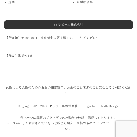
起業
金融用語集
FPラポール株式会社
【所在地】〒104-0031 東京都中央区京橋1-3-2 モリイチビル4F
【代表】黒須かおり
女性による女性のためのお金の相談窓口。お金のこと未来のこと安心してご相談くださ
い。
Copyright 2015-2026 FPラポール株式会社.
Design by Re:birth Design.
当ページは最新のブラウザでのみ動作を検証・保証しております。
ページが正しく表示されていないと感じた場合、最新のものにアップデートしてくださ
い。