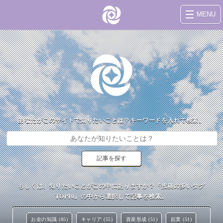
MENU
あなたがこのサイトで知りたいことは？キーワードを入れて検索。
もしくは、知りたいことがこの中にありますか？『投稿の多いタグ
TOP10』の中から選択して記事を検索。
お金の知識 (85)
キャリア (55)
資産形成 (51)
起業 (51)