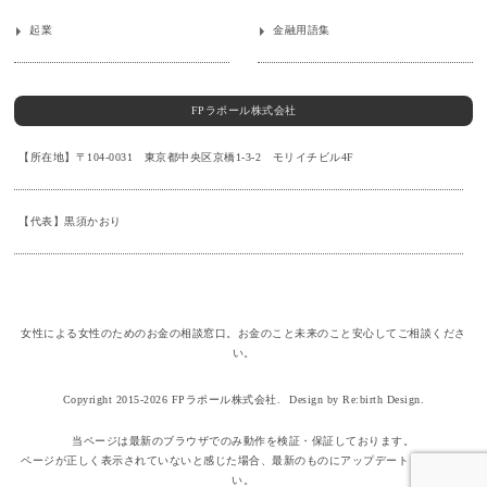
起業
金融用語集
FPラポール株式会社
【所在地】〒104-0031 東京都中央区京橋1-3-2 モリイチビル4F
【代表】黒須かおり
女性による女性のためのお金の相談窓口。お金のこと未来のこと安心してご相談くださ
い。
Copyright 2015-2026 FPラポール株式会社.
Design by Re:birth Design.
当ページは最新のブラウザでのみ動作を検証・保証しております。
ページが正しく表示されていないと感じた場合、最新のものにアップデートしてくださ
い。