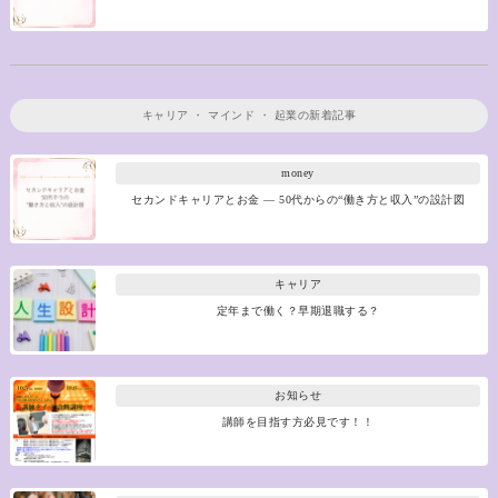
キャリア
・
マインド
・
起業
の新着記事
money
セカンドキャリアとお金 ― 50代からの“働き方と収入”の設計図
キャリア
定年まで働く？早期退職する？
お知らせ
講師を目指す方必見です！！