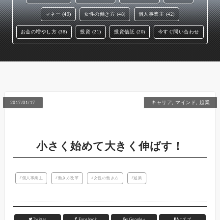
マネー (49)
女性の働き方 (48)
個人事業主 (42)
お金の増やし方 (38)
投資 (21)
投資信託 (20)
今すぐ問い合わせ
2017/01/17
キャリア
,
マインド
,
起業
小さく始めて大きく伸ばす！
個人事業主
働き方改革
女性の働き方
起業
Twitter
Facebook
Google+
B!
はてブ