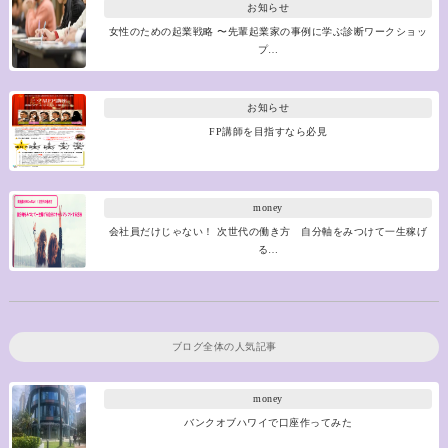
お知らせ
女性のための起業戦略 〜先輩起業家の事例に学ぶ診断ワークショッ
プ…
お知らせ
FP講師を目指すなら必見
money
会社員だけじゃない！ 次世代の働き方 自分軸をみつけて一生稼げ
る…
ブログ全体の人気記事
money
バンクオブハワイで口座作ってみた