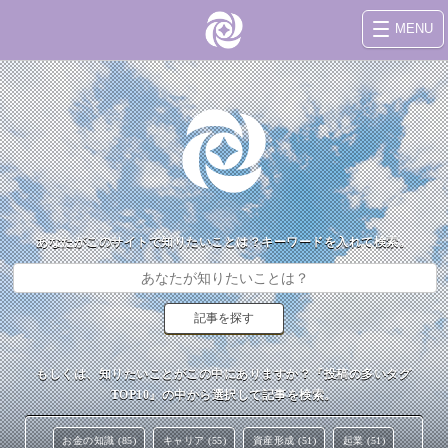
MENU
あなたがこのサイトで知りたいことは？キーワードを入れて検索。
もしくは、知りたいことがこの中にありますか？『投稿の多いタグ
TOP10』の中から選択して記事を検索。
お金の知識 (85)
キャリア (55)
資産形成 (51)
起業 (51)