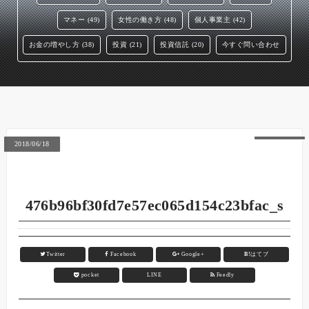
マネー (49)
女性の働き方 (48)
個人事業主 (42)
お金の増やし方 (38)
投資 (21)
投資信託 (20)
今すぐ問い合わせ
2018/06/18
476b96bf30fd7e57ec065d154c23bfac_s
Twitter
Facebook
Google+
B!
はてブ
pocket
LINE
Feedly