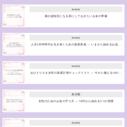
money
親が認知症になる前にしておきたいお金の準備
money
人生100年時代を生き抜くための資産形成 ― いまから始めるお金…
money
おひとりさま女性の資産計画チェックリスト ― 今から備える10の…
未分類
女性のためのお金の守り方 ― 50代から始める3つの習慣
money