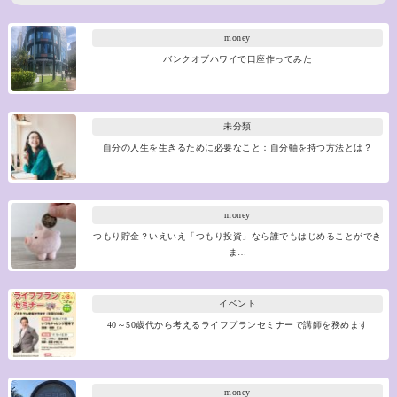
money
バンクオブハワイで口座作ってみた
未分類
自分の人生を生きるために必要なこと：自分軸を持つ方法とは？
money
つもり貯金？いえいえ「つもり投資」なら誰でもはじめることができ
ま…
イベント
40～50歳代から考えるライフプランセミナーで講師を務めます
money