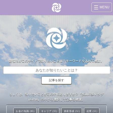
MENU
あなたがこのサイトで知りたいことは？キーワードを入れて検索。
もしくは、知りたいことがこの中にありますか？『投稿の多いタグ
TOP10』の中から選択して記事を検索。
お金の知識 (85)
キャリア (55)
資産形成 (51)
起業 (51)