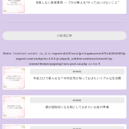
失敗しない資産運用 ― プロが教える“やってはいけないこと”
の新着記事
Notice
: Undefined variable: cat_id in
/export/sd219/www/jp/r/e/gmoserver/0/9/sd1054109/fp-
rapport.com/wordpress-4.9.6-ja-jetpack_webfont-undernavicontrol/wp-
content/themes/gugulog1/new-post-cat.php
on line
9
money
年金だけで暮らせる？50代女性が知っておきたいリアルな生活費
money
親が認知症になる前にしておきたいお金の準備
money