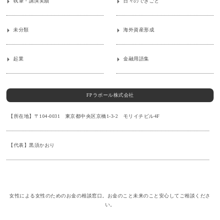
執筆・講演実績
日々のできごと
未分類
海外資産形成
起業
金融用語集
FPラポール株式会社
【所在地】〒104-0031 東京都中央区京橋1-3-2 モリイチビル4F
【代表】黒須かおり
女性による女性のためのお金の相談窓口。お金のこと未来のこと安心してご相談くださ
い。