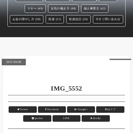
マネー (49)
女性の働き方 (48)
個人事業主 (42)
お金の増やし方 (38)
投資 (21)
投資信託 (20)
今すぐ問い合わせ
2021/06/08
IMG_5552
Twitter
Facebook
Google+
B!
はてブ
pocket
LINE
Feedly