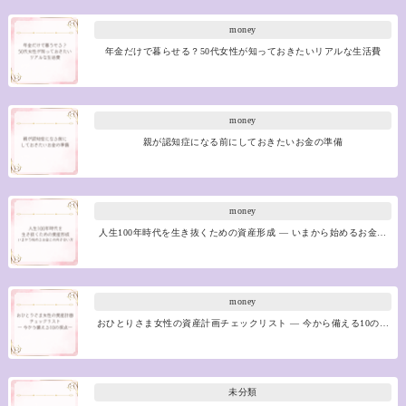
money
年金だけで暮らせる？50代女性が知っておきたいリアルな生活費
money
親が認知症になる前にしておきたいお金の準備
money
人生100年時代を生き抜くための資産形成 ― いまから始めるお金…
money
おひとりさま女性の資産計画チェックリスト ― 今から備える10の…
未分類