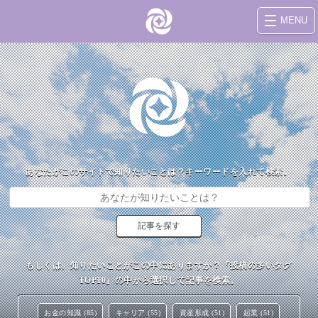
MENU
あなたがこのサイトで知りたいことは？キーワードを入れて検索。
もしくは、知りたいことがこの中にありますか？『投稿の多いタグ
TOP10』の中から選択して記事を検索。
お金の知識 (85)
キャリア (55)
資産形成 (51)
起業 (51)