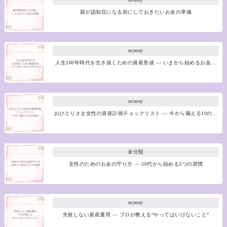
親が認知症になる前にしておきたいお金の準備
money
人生100年時代を生き抜くための資産形成 ― いまから始めるお金…
money
おひとりさま女性の資産計画チェックリスト ― 今から備える10の…
未分類
女性のためのお金の守り方 ― 50代から始める3つの習慣
money
失敗しない資産運用 ― プロが教える“やってはいけないこと”