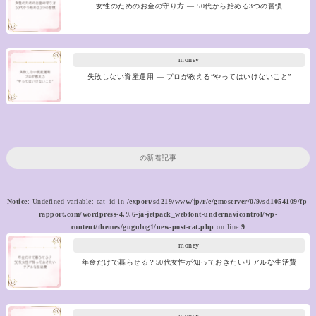
女性のためのお金の守り方 ― 50代から始める3つの習慣
money
失敗しない資産運用 ― プロが教える“やってはいけないこと”
の新着記事
Notice
: Undefined variable: cat_id in
/export/sd219/www/jp/r/e/gmoserver/0/9/sd1054109/fp-
rapport.com/wordpress-4.9.6-ja-jetpack_webfont-undernavicontrol/wp-
content/themes/gugulog1/new-post-cat.php
on line
9
money
年金だけで暮らせる？50代女性が知っておきたいリアルな生活費
money