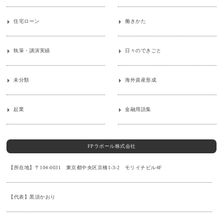
住宅ローン
働きかた
執筆・講演実績
日々のできごと
未分類
海外資産形成
起業
金融用語集
FPラポール株式会社
【所在地】〒104-0031 東京都中央区京橋1-3-2 モリイチビル4F
【代表】黒須かおり