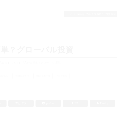
iDeCo
,
money
,
つみたてNISA
,
投資信託
簡単？グローバル投資
式会社
iDeCo
「意外と簡単？グローバル投資」
投資信託
海外資産運用
確定拠出年金
資産形成
e+
B!
はてブ
pocket
LINE
Feedly