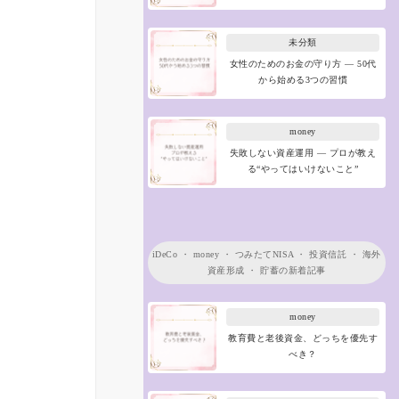
未分類
女性のためのお金の守り方 ― 50代
から始める3つの習慣
money
失敗しない資産運用 ― プロが教え
る“やってはいけないこと”
iDeCo
・
money
・
つみたてNISA
・
投資信託
・
海外
資産形成
・
貯蓄
の新着記事
money
教育費と老後資金、どっちを優先す
べき？