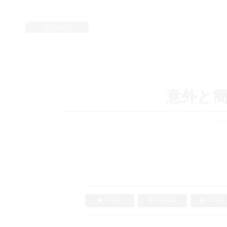
2017/01/13
意外と
FPラポール株
お金の増やし方
お金の知識
収入
投資
Twitter
Facebook
Googl