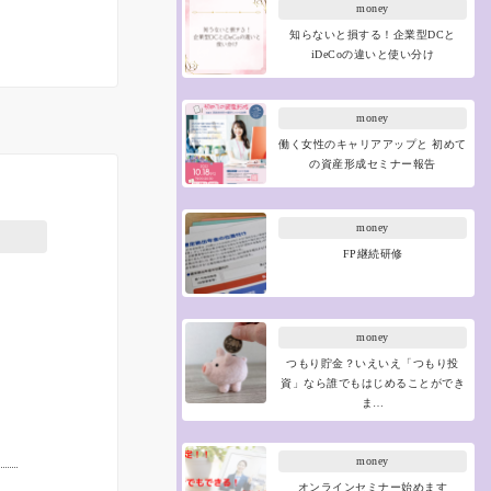
money
知らないと損する！企業型DCと
iDeCoの違いと使い分け
money
働く女性のキャリアアップと 初めて
の資産形成セミナー報告
money
FP継続研修
money
つもり貯金？いえいえ「つもり投
資」なら誰でもはじめることができ
ま…
money
オンラインセミナー始めます