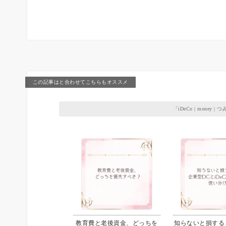
この記事はと合わせてこちらもオススメ
「
iDeCo
|
money
|
つみ
教育費と老後資金、どっちを
知らないと損する