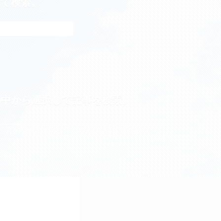
れて検索。
の中から選択して記事を検索。
お金の増やし方 (38)
投資 (21)
投資信託 (20)