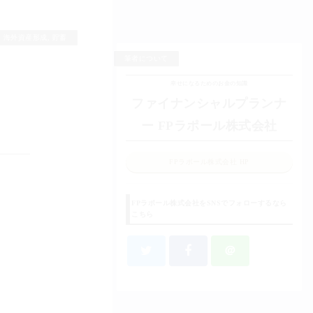
,
海外資産形成
,
貯蓄
筆者について
幸せになるためのお金の知識
ファイナンシャルプランナ
ー FPラポール株式会社
FPラポール株式会社 HP
FPラポール株式会社をSNSでフォローするなら
こちら
＠