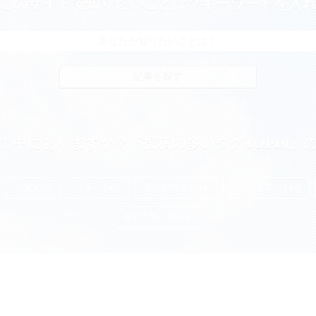
このサイトで知りたいことは？キーワードを入
の中にありますか？『投稿の多いタグTOP10』
起業 (51)
マネー (49)
女性の働き方 (48)
個人事業主 (42)
今すぐ問い合わせ