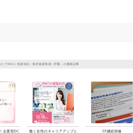
たてNISA
|
投資信託
|
海外資産形成
|
貯蓄
」の最新記事
！企業型DC
働く女性のキャリアアップと
FP継続研修