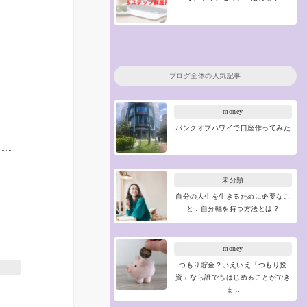
ブログ全体の人気記事
money
バンクオブハワイで口座作ってみた
未分類
自分の人生を生きるために必要なこ
と：自分軸を持つ方法とは？
money
つもり貯金？いえいえ「つもり投
資」なら誰でもはじめることができ
ま…