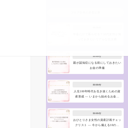
ブログ全体の新着記事
money
年金だけで暮らせる？50代女性が知
っておきたいリアルな生活費
money
親が認知症になる前にしておきたい
お金の準備
money
人生100年時代を生き抜くための資
産形成 ― いまから始めるお金…
money
おひとりさま女性の資産計画チェッ
クリスト ― 今から備える10の…