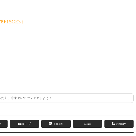
たら、今すぐSNSでシェアしよう！
e+
B!
はてブ
pocket
LINE
Feedly