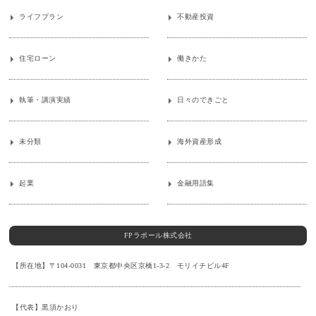
ライフプラン
不動産投資
住宅ローン
働きかた
執筆・講演実績
日々のできごと
未分類
海外資産形成
起業
金融用語集
FPラポール株式会社
【所在地】〒104-0031 東京都中央区京橋1-3-2 モリイチビル4F
【代表】黒須かおり