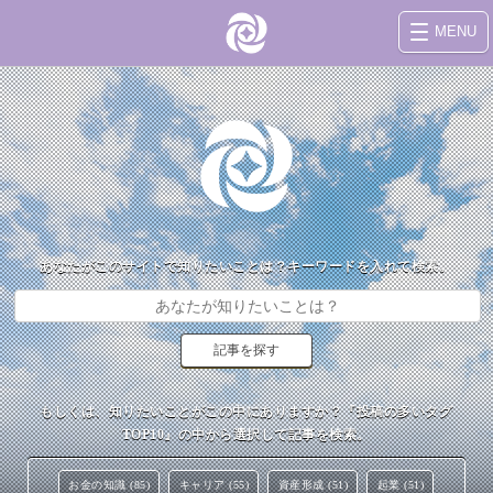
MENU
あなたがこのサイトで知りたいことは？キーワードを入れて検索。
もしくは、知りたいことがこの中にありますか？『投稿の多いタグ
TOP10』の中から選択して記事を検索。
お金の知識 (85)
キャリア (55)
資産形成 (51)
起業 (51)