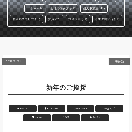
マネー (49)
女性の働き方 (48)
個人事業主 (42)
お金の増やし方 (38)
投資 (21)
投資信託 (20)
今すぐ問い合わせ
2026/01/01
未分類
新年のご挨拶
Twitter
Facebook
Google+
B!
はてブ
pocket
LINE
Feedly