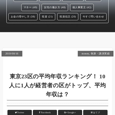
マネー (49)
女性の働き方 (48)
個人事業主 (42)
お金の増やし方 (38)
投資 (21)
投資信託 (20)
今すぐ問い合わせ
2019/08/16
money
,
執筆・講演実績
東京23区の平均年収ランキング！ 10
人に1人が経営者の区がトップ、平均
年収は？
Twitter
Facebook
Google+
B!
はてブ