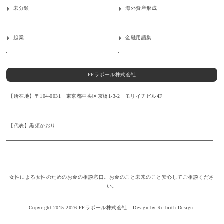
未分類
海外資産形成
起業
金融用語集
FPラポール株式会社
【所在地】〒104-0031 東京都中央区京橋1-3-2 モリイチビル4F
【代表】黒須かおり
女性による女性のためのお金の相談窓口。お金のこと未来のこと安心してご相談くださ
い。
Copyright 2015-2026 FPラポール株式会社.
Design by Re:birth Design.