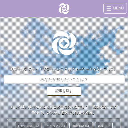
MENU
あなたがこのサイトで知りたいことは？キーワードを入れて検索。
もしくは、知りたいことがこの中にありますか？『投稿の多いタグ
TOP10』の中から選択して記事を検索。
お金の知識 (85)
キャリア (55)
資産形成 (51)
起業 (51)