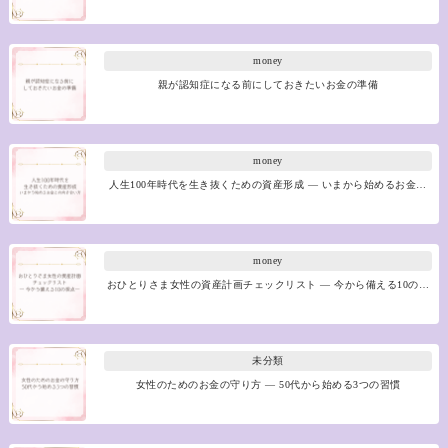
money
親が認知症になる前にしておきたいお金の準備
money
人生100年時代を生き抜くための資産形成 ― いまから始めるお金…
money
おひとりさま女性の資産計画チェックリスト ― 今から備える10の…
未分類
女性のためのお金の守り方 ― 50代から始める3つの習慣