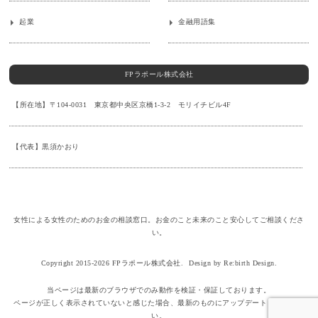
起業
金融用語集
FPラポール株式会社
【所在地】〒104-0031 東京都中央区京橋1-3-2 モリイチビル4F
【代表】黒須かおり
女性による女性のためのお金の相談窓口。お金のこと未来のこと安心してご相談くださ
い。
Copyright 2015-2026 FPラポール株式会社.
Design by Re:birth Design.
当ページは最新のブラウザでのみ動作を検証・保証しております。
ページが正しく表示されていないと感じた場合、最新のものにアップデートしてくださ
い。