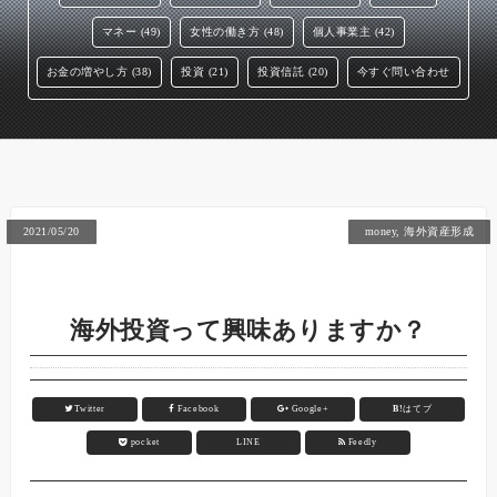
マネー (49)
女性の働き方 (48)
個人事業主 (42)
お金の増やし方 (38)
投資 (21)
投資信託 (20)
今すぐ問い合わせ
2021/05/20
money
,
海外資産形成
海外投資って興味ありますか？
Twitter
Facebook
Google+
B!
はてブ
pocket
LINE
Feedly