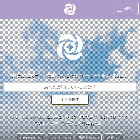
MENU
あなたがこのサイトで知りたいことは？キーワードを入れて検索。
もしくは、知りたいことがこの中にありますか？『投稿の多いタグ
TOP10』の中から選択して記事を検索。
お金の知識 (85)
キャリア (55)
資産形成 (51)
起業 (51)