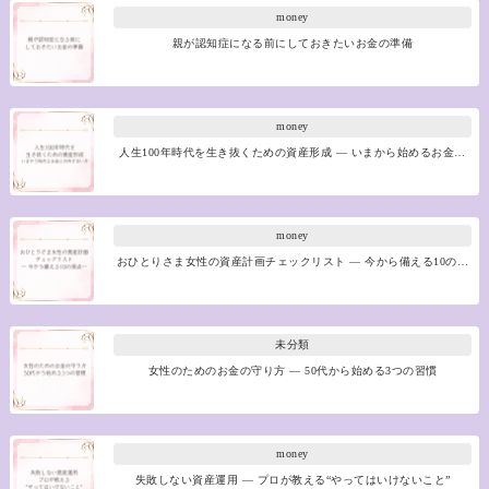
money
親が認知症になる前にしておきたいお金の準備
money
人生100年時代を生き抜くための資産形成 ― いまから始めるお金…
money
おひとりさま女性の資産計画チェックリスト ― 今から備える10の…
未分類
女性のためのお金の守り方 ― 50代から始める3つの習慣
money
失敗しない資産運用 ― プロが教える“やってはいけないこと”