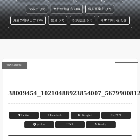
マネー (49)
女性の働き方 (48)
個人事業主 (42)
お金の増やし方 (38)
投資 (21)
投資信託 (20)
今すぐ問い合わせ
2018/08/05
38009454_10210488923854007_567990081
Twitter
Facebook
Google+
B!
はてブ
pocket
LINE
Feedly