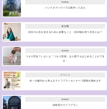
money
バンクオブハワイで口座作ってみた
未分類
自分の人生を生きるために必要なこと：自分軸を持つ方法とは？
money
つもり貯金？いえいえ「つもり投資」なら誰でもはじめることができ
ま…
イベント
40～50歳代から考えるライフプランセミナーで講師を務めます
money
自衛官のライフプラン