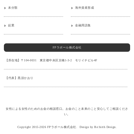
未分類
海外資産形成
起業
金融用語集
FPラポール株式会社
【所在地】〒104-0031 東京都中央区京橋1-3-2 モリイチビル4F
【代表】黒須かおり
女性による女性のためのお金の相談窓口。お金のこと未来のこと安心してご相談くださ
い。
Copyright 2015-2026 FPラポール株式会社.
Design by Re:birth Design.