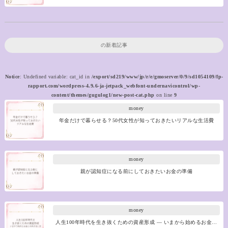
の新着記事
Notice
: Undefined variable: cat_id in
/export/sd219/www/jp/r/e/gmoserver/0/9/sd1054109/fp-
rapport.com/wordpress-4.9.6-ja-jetpack_webfont-undernavicontrol/wp-
content/themes/gugulog1/new-post-cat.php
on line
9
money
年金だけで暮らせる？50代女性が知っておきたいリアルな生活費
money
親が認知症になる前にしておきたいお金の準備
money
人生100年時代を生き抜くための資産形成 ― いまから始めるお金…