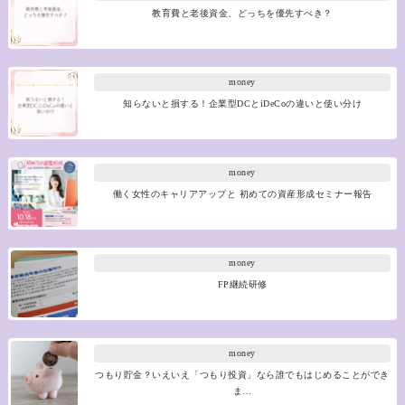
教育費と老後資金、どっちを優先すべき？
money
知らないと損する！企業型DCとiDeCoの違いと使い分け
money
働く女性のキャリアアップと 初めての資産形成セミナー報告
money
FP継続研修
money
つもり貯金？いえいえ「つもり投資」なら誰でもはじめることができ
ま…