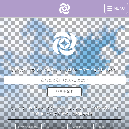
MENU
あなたがこのサイトで知りたいことは？キーワードを入れて検索。
もしくは、知りたいことがこの中にありますか？『投稿の多いタグ
TOP10』の中から選択して記事を検索。
お金の知識 (85)
キャリア (55)
資産形成 (51)
起業 (51)