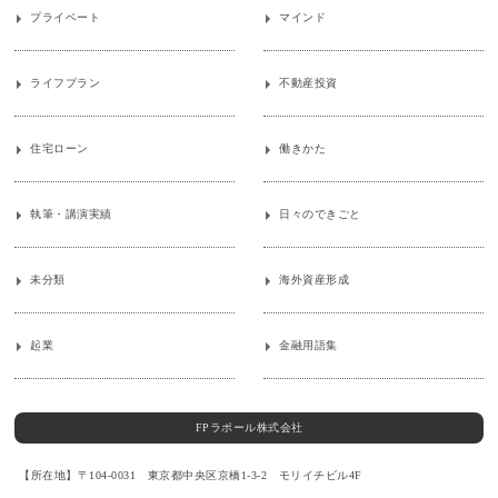
プライベート
マインド
ライフプラン
不動産投資
住宅ローン
働きかた
執筆・講演実績
日々のできごと
未分類
海外資産形成
起業
金融用語集
FPラポール株式会社
【所在地】〒104-0031 東京都中央区京橋1-3-2 モリイチビル4F