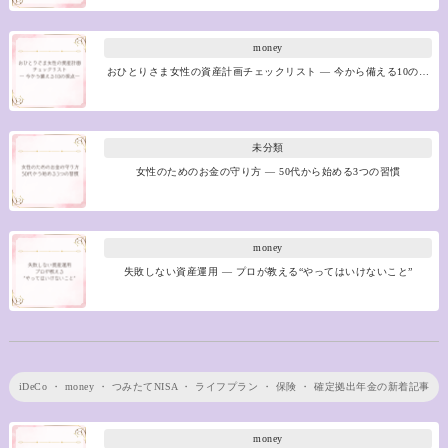
money
おひとりさま女性の資産計画チェックリスト ― 今から備える10の…
未分類
女性のためのお金の守り方 ― 50代から始める3つの習慣
money
失敗しない資産運用 ― プロが教える“やってはいけないこと”
iDeCo
・
money
・
つみたてNISA
・
ライフプラン
・
保険
・
確定拠出年金
の新着記事
money