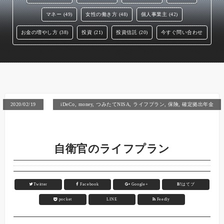
マネー (49)
女性の働き方 (48)
個人事業主 (42)
お金の増やし方 (38)
投資 (21)
投資信託 (20)
今すぐ問い合わせ
2020/02/19
iDeCo
,
money
,
つみたてNISA
,
ライフプラン
,
保険
,
確定拠出年金
自衛官のライフプラン
Twitter
Facebook
Google+
B!
はてブ
pocket
LINE
Feedly