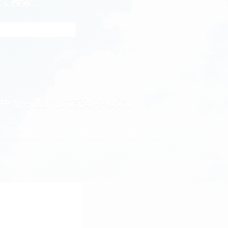
れて検索。
の中から選択して記事を検索。
お金の増やし方 (38)
投資 (21)
投資信託 (20)