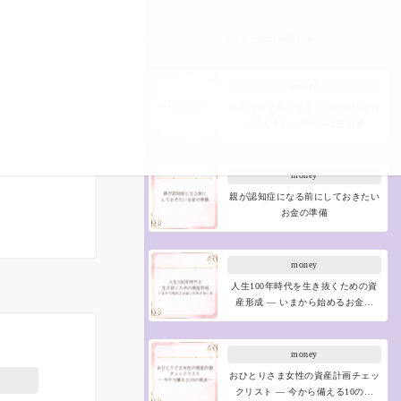
ブログ全体の新着記事
money
年金だけで暮らせる？50代女性が知
っておきたいリアルな生活費
money
親が認知症になる前にしておきたい
お金の準備
money
人生100年時代を生き抜くための資
産形成 ― いまから始めるお金…
money
おひとりさま女性の資産計画チェッ
クリスト ― 今から備える10の…