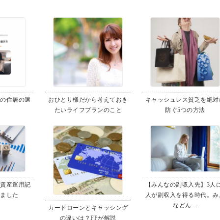
子の住居の選
おひとり様だから考えておき
キャッシュレス貧乏を絶対
たいライフプランのこと
防ぐ5つの方法
て資産運用記
【みんなの副収入先】3人に
れました
人が副収入を得る時代。み
などん…
カードローンとキャッシング
の違いは？FPが解説