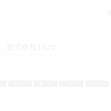
 株式会社TAPP
式会社
執筆・講演実績
「講師 株式会社TAPP」
e+
B!
はてブ
pocket
LINE
Feedly