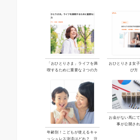
「おひとりさま」ライフを満
おひとりさま女
喫するために重要な２つの力
び方
お金がない馬に
事が公開さ
年齢別！こどもが使えるキャ
ッシュレス決済はどれ？ 注