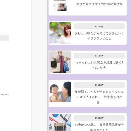
おひとりさま女子の住居の選び方
money
おひとり様だから考えておきたいラ
イフプランのこと
money
キャッシュレス貧乏を絶対に防ぐ5
つの方法
money
年齢別！こどもが使えるキャッシュ
レス決済はどれ？ 注意点も合わ
せ…
money
お金がない馬にて資産運用記事が公
開されました