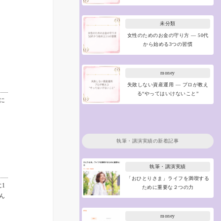
未分類
女性のためのお金の守り方 ― 50代
から始める3つの習慣
money
失敗しない資産運用 ― プロが教え
る“やってはいけないこと”
に
執筆・講演実績
の新着記事
執筆・講演実績
「おひとりさま」ライフを満喫する
1
ために重要な２つの力
ん
money