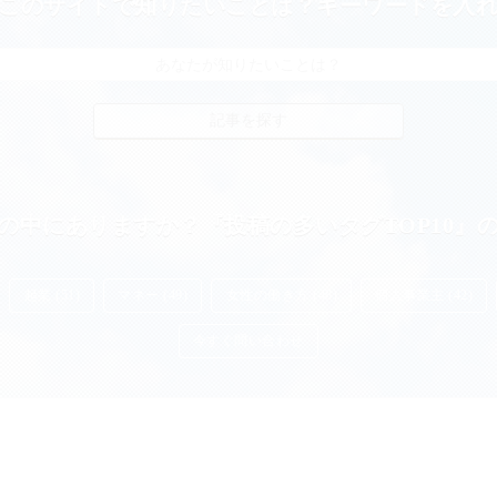
このサイトで知りたいことは？キーワードを入
の中にありますか？『投稿の多いタグTOP10』
起業 (51)
マネー (49)
女性の働き方 (48)
個人事業主 (42)
今すぐ問い合わせ