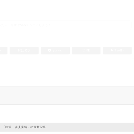
たら、今すぐSNSでシェアしよう！
e+
B!
はてブ
pocket
LINE
Feedly
「
執筆・講演実績
」の最新記事