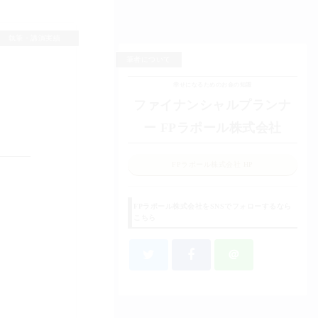
執筆・講演実績
筆者について
幸せになるためのお金の知識
ファイナンシャルプランナ
ー FPラポール株式会社
FPラポール株式会社 HP
FPラポール株式会社をSNSでフォローするなら
こちら
＠