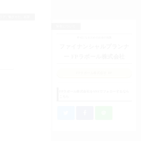
リア
,
働きかた
,
起業
筆者について
幸せになるためのお金の知識
ファイナンシャルプランナ
ー FPラポール株式会社
FPラポール株式会社 HP
FPラポール株式会社をSNSでフォローするなら
こちら
＠