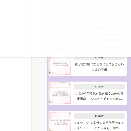
ブログ全体の新着記事
money
年金だけで暮らせる？50代女性が知
っておきたいリアルな生活費
money
親が認知症になる前にしておきたい
お金の準備
money
人生100年時代を生き抜くための資
産形成 ― いまから始めるお金…
money
おひとりさま女性の資産計画チェッ
クリスト ― 今から備える10の…