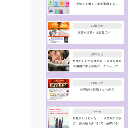
定年まで働く？早期退職する？
お知らせ
講師を目指す方必見です！！
お知らせ
女性のための起業戦略 〜先輩起業家
の事例に学ぶ診断ワークショップ…
お知らせ
FP講師を目指すなら必見
money
会社員だけじゃない！ 次世代の働き
方 自分軸をみつけて一生稼げる…