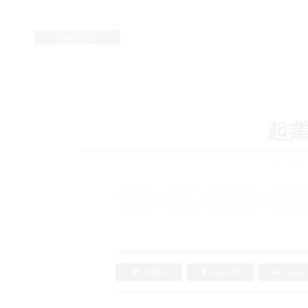
2016/08/06
起
FPラポー
キャリア
マインド
モチベーション
個人事業主
Twitter
Facebook
Googl