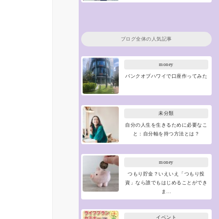
ブログ全体の人気記事
money
バンクオブハワイで口座作ってみた
未分類
自分の人生を生きるために必要なこ
と：自分軸を持つ方法とは？
money
つもり貯金？いえいえ「つもり投
資」なら誰でもはじめることができ
ま…
イベント