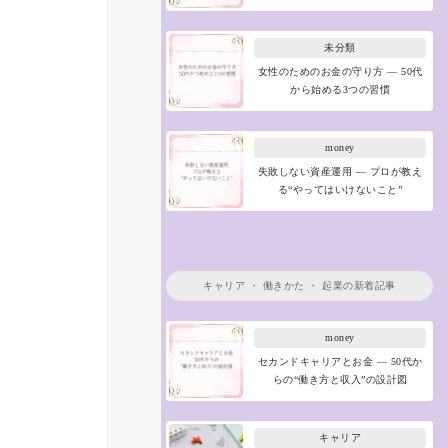
未分類
女性のためのお金の守り方 ― 50代
から始める3つの習慣
money
失敗しない資産運用 ― プロが教え
る“やってはいけないこと”
キャリア
・
働きかた
・
起業
の新着記事
money
セカンドキャリアとお金 ― 50代か
らの“働き方と収入”の設計図
キャリア