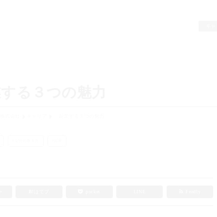
キャ
業する３つの魅力
ル株式会社
キャリア
「起業する３つの魅力」
女性の働き方
起業
e+
B!
はてブ
pocket
LINE
Feedly