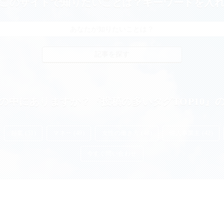
このサイトで知りたいことは？キーワードを入
の中にありますか？『投稿の多いタグTOP10』
起業 (51)
マネー (49)
女性の働き方 (48)
個人事業主 (42)
今すぐ問い合わせ