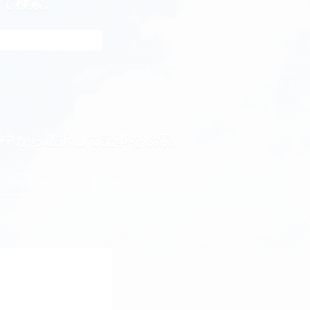
れて検索。
の中から選択して記事を検索。
お金の増やし方 (38)
投資 (21)
投資信託 (20)