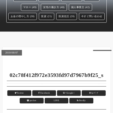
マネー (49)
女性の働き方 (48)
個人事業主 (42)
お金の増やし方 (38)
投資 (21)
投資信託 (20)
今すぐ問い合わせ
2019/08/07
02c78f412f972e3593fd97d7967b9f25_s
Twitter
Facebook
Google+
B!
はてブ
pocket
LINE
Feedly