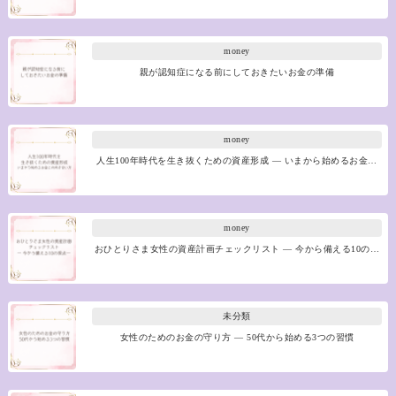
money
親が認知症になる前にしておきたいお金の準備
money
人生100年時代を生き抜くための資産形成 ― いまから始めるお金…
money
おひとりさま女性の資産計画チェックリスト ― 今から備える10の…
未分類
女性のためのお金の守り方 ― 50代から始める3つの習慣