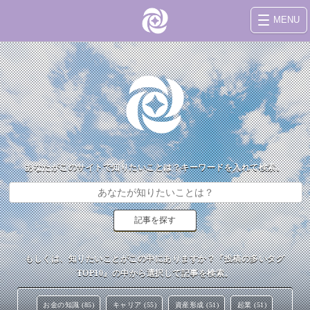
MENU
あなたがこのサイトで知りたいことは？キーワードを入れて検索。
もしくは、知りたいことがこの中にありますか？『投稿の多いタグ
TOP10』の中から選択して記事を検索。
お金の知識 (85)
キャリア (55)
資産形成 (51)
起業 (51)