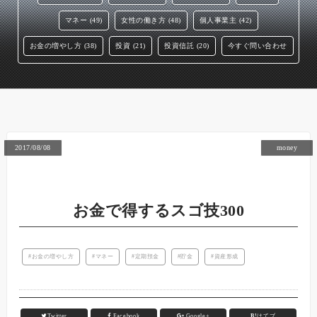
マネー (49)
女性の働き方 (48)
個人事業主 (42)
お金の増やし方 (38)
投資 (21)
投資信託 (20)
今すぐ問い合わせ
2017/08/08
money
お金で得するスゴ技300
お金の増やし方
マネー
定期預金
貯金
資産形成
Twitter
Facebook
Google+
B!
はてブ