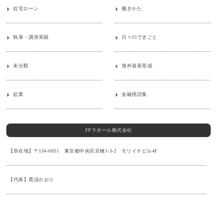
住宅ローン
働きかた
執筆・講演実績
日々のできごと
未分類
海外資産形成
起業
金融用語集
FPラポール株式会社
【所在地】〒104-0031 東京都中央区京橋1-3-2 モリイチビル4F
【代表】黒須かおり