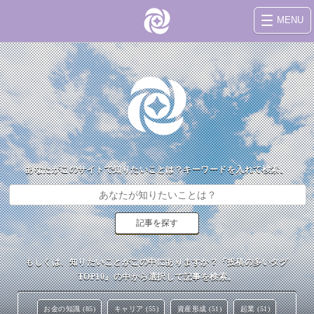
MENU
あなたがこのサイトで知りたいことは？キーワードを入れて検索。
もしくは、知りたいことがこの中にありますか？『投稿の多いタグ
TOP10』の中から選択して記事を検索。
お金の知識 (85)
キャリア (55)
資産形成 (51)
起業 (51)