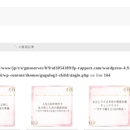
「」の最新記事
9/www/jp/r/e/gmoserver/0/9/sd1054109/fp-rapport.com/wordpress-4.9.
l/wp-content/themes/gugulog1-child/single.php
on line
164