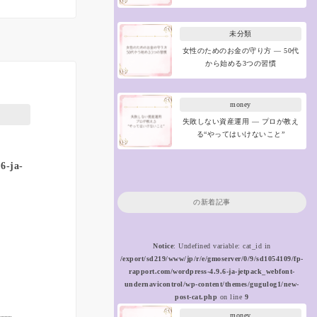
未分類
女性のためのお金の守り方 ― 50代
から始める3つの習慣
money
失敗しない資産運用 ― プロが教え
る“やってはいけないこと”
6-ja-
の新着記事
Notice
: Undefined variable: cat_id in
/export/sd219/www/jp/r/e/gmoserver/0/9/sd1054109/fp-
rapport.com/wordpress-4.9.6-ja-jetpack_webfont-
undernavicontrol/wp-content/themes/gugulog1/new-
post-cat.php
on line
9
money