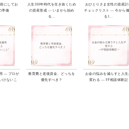
る前にしてお
人生100年時代を生き抜くため
おひとりさま女性の資産計
の準備
の資産形成 ― いまから始め
チェックリスト ― 今から
る…
る1…
 ― プロが
教育費と老後資金、どっちを
お金の悩みを減らすと人生
いけないこ
優先すべき？
変わる ― FP相談体験記