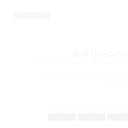
2023/06/01
スクリーンショット 
Notice
: Trying to get property 'term_id' of non-object in
/expor
undernavicontrol/w
「スク
Twitter
Facebook
Googl