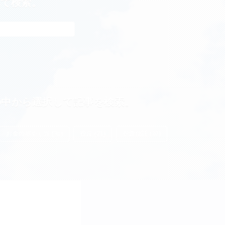
れて検索。
の中から選択して記事を検索。
お金の増やし方 (38)
投資 (21)
投資信託 (20)