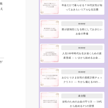
画
年金だけで暮らせる？50代女性が知
備え
っておきたいリアルな生活費
money
親が認知症になる前にしておきたい
お金の準備
money
人生100年時代を生き抜くための資
産形成 ― いまから始めるお金…
が
money
おひとりさま女性の資産計画チェッ
クリスト ― 今から備える10の…
未分類
女性のためのお金の守り方 ― 50代
から始める3つの習慣