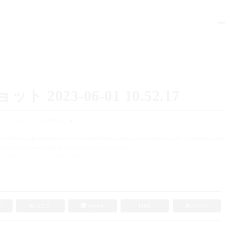
2023-06-01 10.52.17
FPラポール株式会社
t/sd219/www/jp/r/e/gmoserver/0/9/sd1054109/fp-rapport.com/wordpress-4.9.6-ja-jetpack_webfo
p-content/themes/gugulog1-child/single.php
on line
65
リーンショット 2023-06-01 10.52.17」
e+
B!
はてブ
pocket
LINE
Feedly