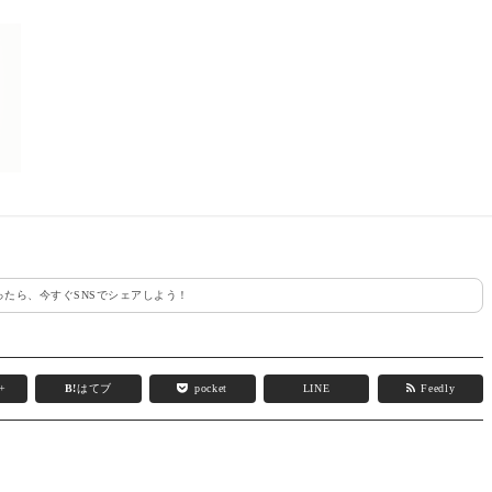
たら、今すぐSNSでシェアしよう！
e+
B!
はてブ
pocket
LINE
Feedly