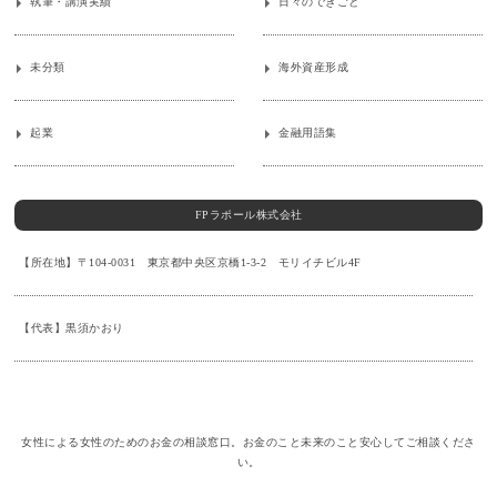
執筆・講演実績
日々のできごと
未分類
海外資産形成
起業
金融用語集
FPラポール株式会社
【所在地】〒104-0031 東京都中央区京橋1-3-2 モリイチビル4F
【代表】黒須かおり
女性による女性のためのお金の相談窓口。お金のこと未来のこと安心してご相談くださ
い。