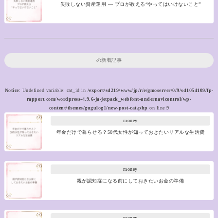
失敗しない資産運用 ― プロが教える“やってはいけないこと”
の新着記事
Notice
: Undefined variable: cat_id in
/export/sd219/www/jp/r/e/gmoserver/0/9/sd1054109/fp-
rapport.com/wordpress-4.9.6-ja-jetpack_webfont-undernavicontrol/wp-
content/themes/gugulog1/new-post-cat.php
on line
9
money
年金だけで暮らせる？50代女性が知っておきたいリアルな生活費
money
親が認知症になる前にしておきたいお金の準備
money