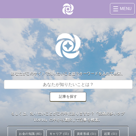
MENU
あなたがこのサイトで知りたいことは？キーワードを入れて検索。
もしくは、知りたいことがこの中にありますか？『投稿の多いタグ
TOP10』の中から選択して記事を検索。
お金の知識 (85)
キャリア (55)
資産形成 (51)
起業 (51)