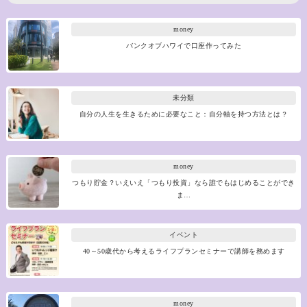
money
バンクオブハワイで口座作ってみた
未分類
自分の人生を生きるために必要なこと：自分軸を持つ方法とは？
money
つもり貯金？いえいえ「つもり投資」なら誰でもはじめることができ
ま…
イベント
40～50歳代から考えるライフプランセミナーで講師を務めます
money