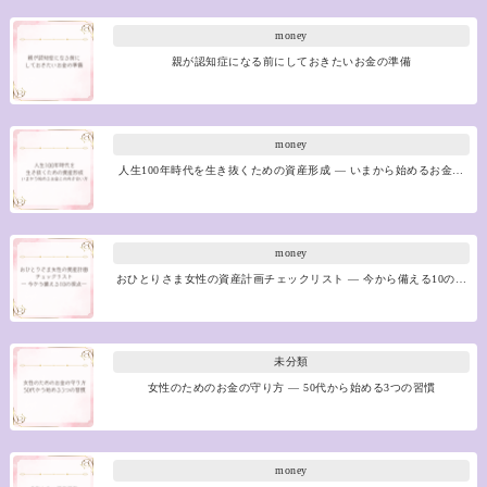
money
親が認知症になる前にしておきたいお金の準備
money
人生100年時代を生き抜くための資産形成 ― いまから始めるお金…
money
おひとりさま女性の資産計画チェックリスト ― 今から備える10の…
未分類
女性のためのお金の守り方 ― 50代から始める3つの習慣
money