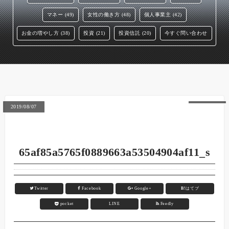
マネー (49)
女性の働き方 (48)
個人事業主 (42)
お金の増やし方 (38)
投資 (21)
投資信託 (20)
今すぐ問い合わせ
2019/08/07
65af85a5765f0889663a53504904af11_s
Twitter
Facebook
Google+
B!
はてブ
pocket
LINE
Feedly