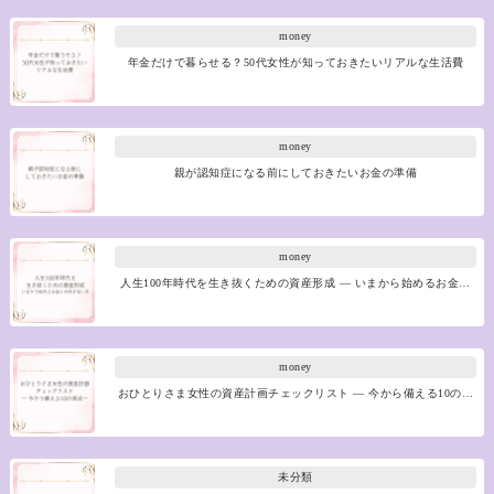
money
年金だけで暮らせる？50代女性が知っておきたいリアルな生活費
money
親が認知症になる前にしておきたいお金の準備
money
人生100年時代を生き抜くための資産形成 ― いまから始めるお金…
money
おひとりさま女性の資産計画チェックリスト ― 今から備える10の…
未分類