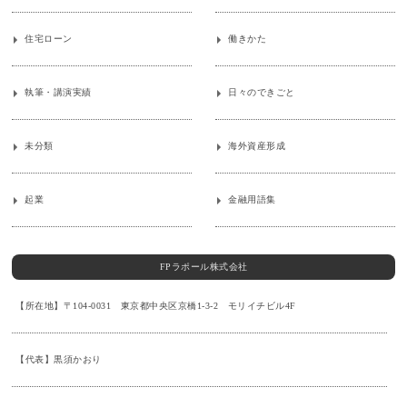
住宅ローン
働きかた
執筆・講演実績
日々のできごと
未分類
海外資産形成
起業
金融用語集
FPラポール株式会社
【所在地】〒104-0031 東京都中央区京橋1-3-2 モリイチビル4F
【代表】黒須かおり