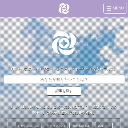
MENU
あなたがこのサイトで知りたいことは？キーワードを入れて検索。
もしくは、知りたいことがこの中にありますか？『投稿の多いタグ
TOP10』の中から選択して記事を検索。
お金の知識 (85)
キャリア (55)
資産形成 (51)
起業 (51)