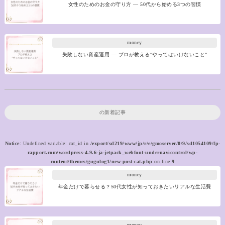
女性のためのお金の守り方 ― 50代から始める3つの習慣
money
失敗しない資産運用 ― プロが教える“やってはいけないこと”
の新着記事
Notice
: Undefined variable: cat_id in
/export/sd219/www/jp/r/e/gmoserver/0/9/sd1054109/fp-
rapport.com/wordpress-4.9.6-ja-jetpack_webfont-undernavicontrol/wp-
content/themes/gugulog1/new-post-cat.php
on line
9
money
年金だけで暮らせる？50代女性が知っておきたいリアルな生活費
money