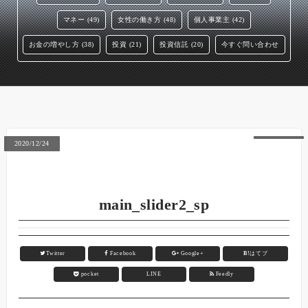
マネー (49)
女性の働き方 (48)
個人事業主 (42)
お金の増やし方 (38)
投資 (21)
投資信託 (20)
今すぐ問い合わせ
2020/12/24
main_slider2_sp
Twitter
Facebook
Google+
B!
はてブ
pocket
LINE
Feedly