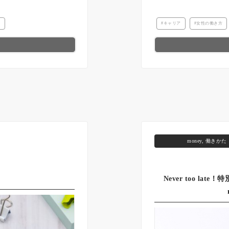
職
キャリア
女性の働き方
money
,
働きかた
？
Never too l