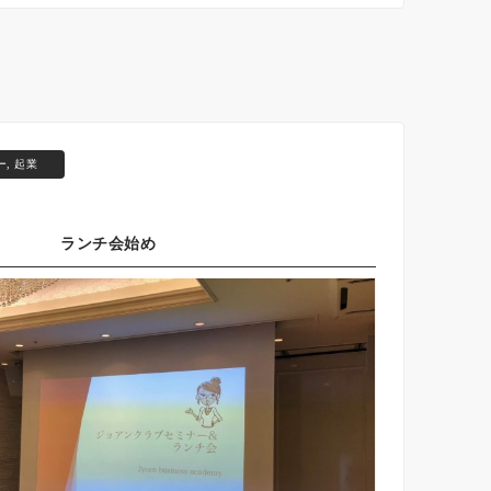
ー
,
起業
ランチ会始め