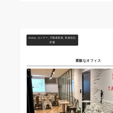
money
,
セミナー
,
不動産投資
,
投資信託
,
貯蓄
素敵なオフィス