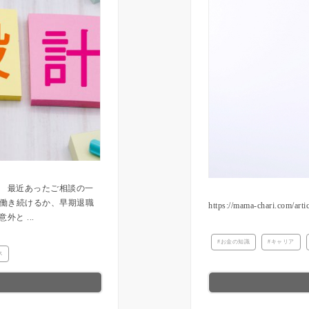
。 最近あったご相談の一
で働き続けるか、早期退職
https://mama-chari.com/ar
と ...
お金の知識
キャリア
ス