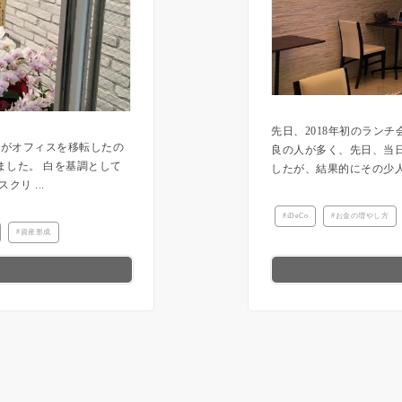
先日、2018年初のラン
んがオフィスを移転したの
良の人が多く、先日、当
ました。 白を基調として
したが、結果的にその少人数
リ ...
iDeCo
お金の増やし方
資産形成