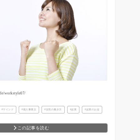
ticle/workstyle07/
マインド
個人事業主
女性の働き方
起業
起業のお金
この記事を読む