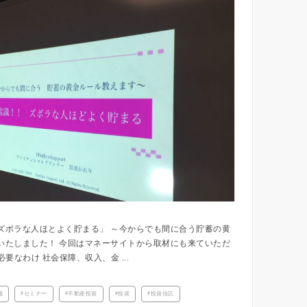
ズボラな人ほとよく貯まる」 ～今からでも間に合う貯蓄の黄
いたしました！ 今回はマネーサイトから取材にも来ていただ
が必要なわけ 社会保障、収入、金 ...
識
セミナー
不動産投資
投資
投資信託