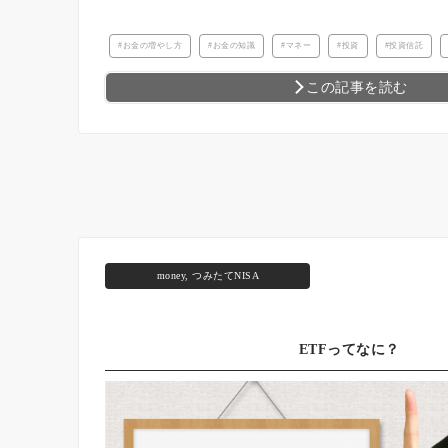
お金の増やし方
お金の知識
マネー
投資
投資信託
この記事を読む
money
,
つみたてNISA
ETFってなに？