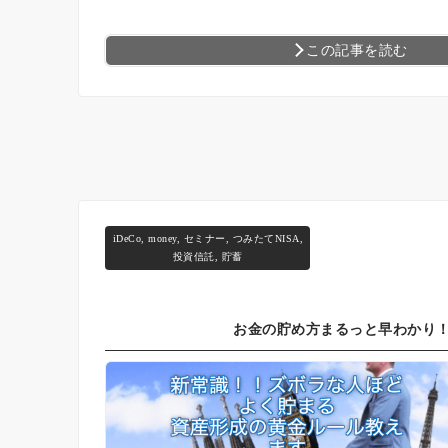
この記事を読む
iDeCo
,
money
,
セミナー
,
つみたてNISA
,
投資信託
,
貯蓄
お金の貯め方まるっと早わかり