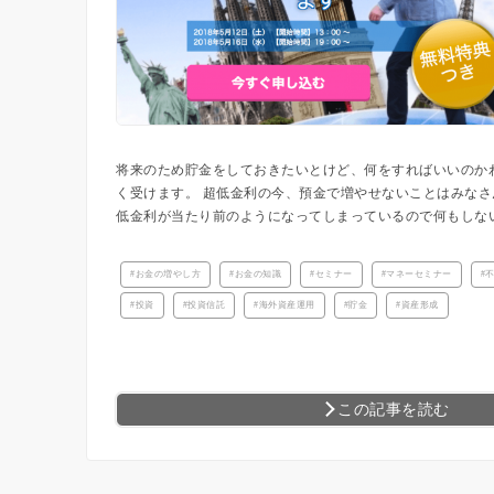
将来のため貯金をしておきたいとけど、何をすればいいのか
く受けます。 超低金利の今、預金で増やせないことはみなさ
低金利が当たり前のようになってしまっているので何もしないで
お金の増やし方
お金の知識
セミナー
マネーセミナー
投資
投資信託
海外資産運用
貯金
資産形成
この記事を読む