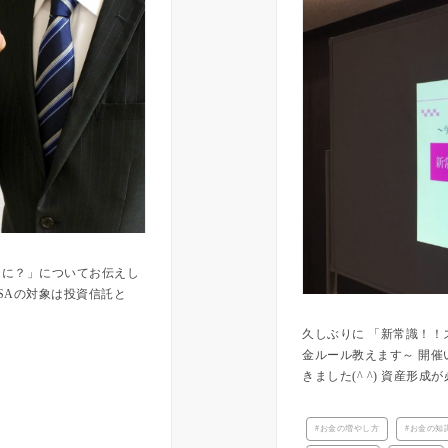
てなに？」についてお伝えし
ISAの対象は投資信託と
久しぶりに 「新常識！！
金ルール教えます～ 開催
きました(^ ^) 資産形成
お金の増やし方
お金の知