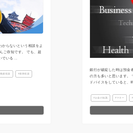
わからないという相談をよ
んご存知です。 でも、超
いる ...
銀行が破綻した時は預金
不動産投資
債券投資
の方も多いと思います。 
ドバイスをしていると、時
お金の知識
マネー