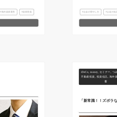
海外資産運用
資産形成
お金の増やし方
お金の知
iDeCo
,
money
,
セミナー
,
つみ
不動産投資
,
投資信託
,
海外
蓄
「新常識！！ズボラな