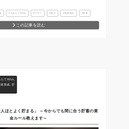
識
つみたてNISA
マネー
収入
投資信託
貯金
この記事を読む
たてNISA
,
資産形成
,
貯
人ほとよく貯まる」 ～今からでも間に合う貯蓄の黄
金ルール教えます～