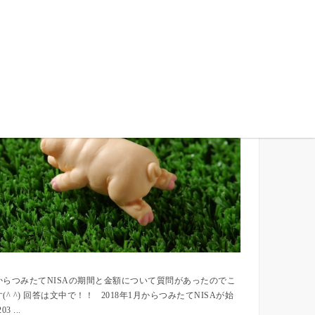
半分権利を失いました
らつみたてNISAの期間と金額について質問があったのでこ
 ^) 回答は文中で！！ 2018年1月からつみたてNISAが始
 ...