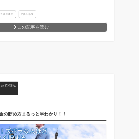
海外資産運用
資産形成
この記事を読む
たてNISA
,
金の貯め方まるっと早わかり！！