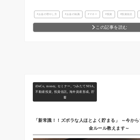
お金の増やし方
お金の知識
マネー
投資
投資信託
この記事を読む
iDeCo
,
money
,
セミナー
,
つみたてNISA
,
不動産投資
,
投資信託
,
海外資産形成
,
貯
蓄
「新常識！！ズボラな人ほとよく貯まる」 ～今か
金ルール教えます～