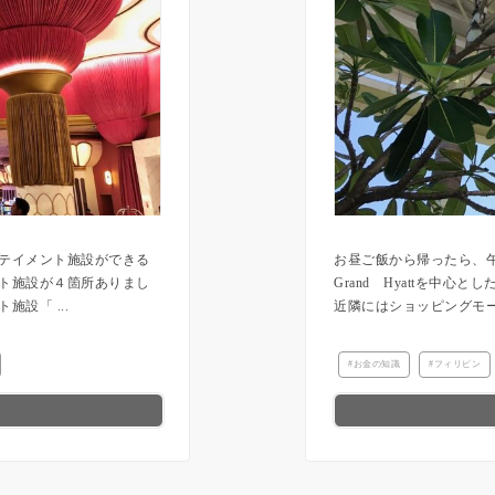
ーテイメント施設ができる
お昼ご飯から帰ったら、
ント施設が４箇所ありまし
Grand Hyattを中
設「 ...
近隣にはショッピングモー
お金の知識
フィリピン