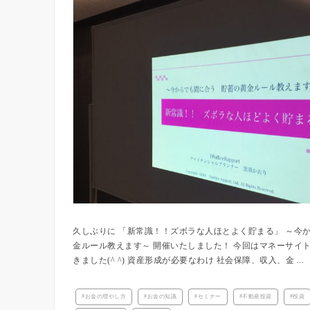
久しぶりに 「新常識！！ズボラな人ほとよく貯まる」 ～今
金ルール教えます～ 開催いたしました！ 今回はマネーサイ
きました(^ ^) 資産形成が必要なわけ 社会保障、収入、金 ...
お金の増やし方
お金の知識
セミナー
不動産投資
投資