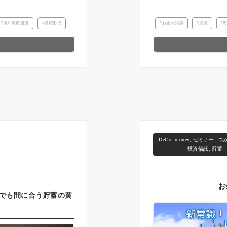
海外資産運用
資産形成
お金の知識
投資
iDeCo
,
money
,
セミナー
,
つみ
投資信託
,
貯蓄
お
らでも間に合う貯蓄の黄