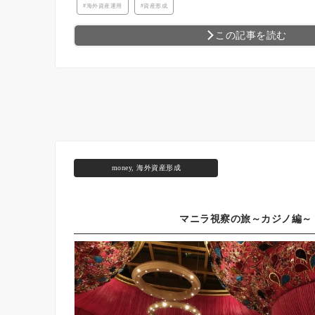
海外資産運用
資産形成
この記事を読む
money
,
海外資産形成
マニラ視察の旅～カジノ編～