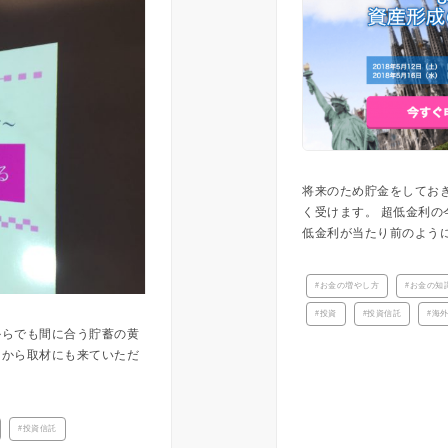
将来のため貯金をしてお
く受けます。 超低金利の
低金利が当たり前のように
お金の増やし方
お金の知
投資
投資信託
海
からでも間に合う貯蓄の黄
トから取材にも来ていただ
投資信託