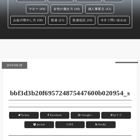
マネー (49)
女性の働き方 (48)
個人事業主 (42)
お金の増やし方 (38)
投資 (21)
投資信託 (20)
今すぐ問い合わせ
2019/08/28
bbf3d3b20f695724875447600b020954_s
Twitter
Facebook
Google+
B!
はてブ
pocket
LINE
Feedly