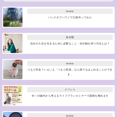
money
バンクオブハワイで口座作ってみた
未分類
自分の人生を生きるために必要なこと：自分軸を持つ方法とは？
money
つもり貯金？いえいえ「つもり投資」なら誰でもはじめることができ
ま…
イベント
40～50歳代から考えるライフプランセミナーで講師を務めます
money