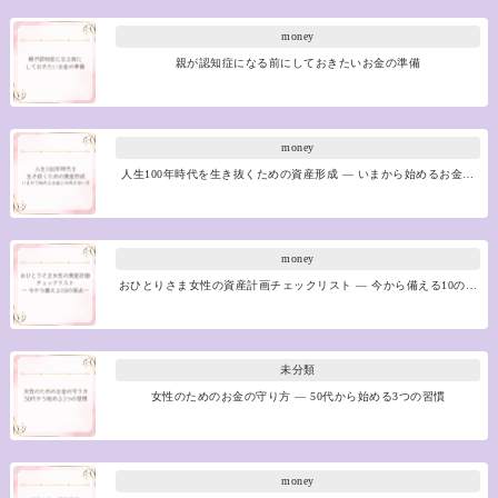
money
親が認知症になる前にしておきたいお金の準備
money
人生100年時代を生き抜くための資産形成 ― いまから始めるお金…
money
おひとりさま女性の資産計画チェックリスト ― 今から備える10の…
未分類
女性のためのお金の守り方 ― 50代から始める3つの習慣
money