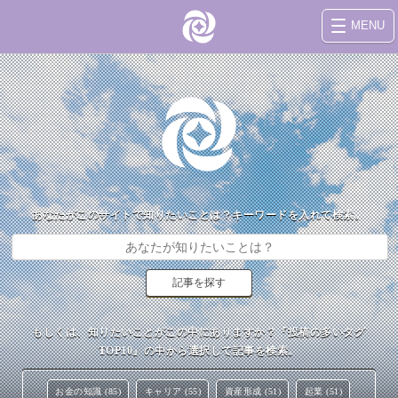
MENU
あなたがこのサイトで知りたいことは？キーワードを入れて検索。
もしくは、知りたいことがこの中にありますか？『投稿の多いタグ
TOP10』の中から選択して記事を検索。
お金の知識 (85)
キャリア (55)
資産形成 (51)
起業 (51)