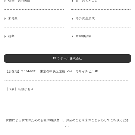
執筆・講演実績
日々のできごと
未分類
海外資産形成
起業
金融用語集
FPラポール株式会社
【所在地】〒104-0031 東京都中央区京橋1-3-2 モリイチビル4F
【代表】黒須かおり
女性による女性のためのお金の相談窓口。お金のこと未来のこと安心してご相談くださ
い。