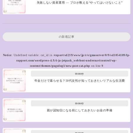
失敗しない資産運用 ― プロが教える“やってはいけないこと”
の新着記事
Notice
: Undefined variable: cat_id in
/export/sd219/www/jp/r/e/gmoserver/0/9/sd1054109/fp-
rapport.com/wordpress-4.9.6-ja-jetpack_webfont-undernavicontrol/wp-
content/themes/gugulog1/new-post-cat.php
on line
9
money
年金だけで暮らせる？50代女性が知っておきたいリアルな生活費
money
親が認知症になる前にしておきたいお金の準備
money