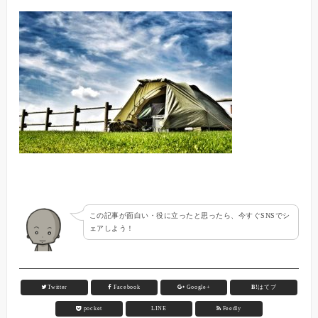
この記事が面白い・役に立ったと思ったら、今すぐSNSでシ
ェアしよう！
Twitter
Facebook
Google+
B!
はてブ
pocket
LINE
Feedly