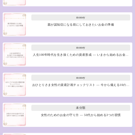
money
親が認知症になる前にしておきたいお金の準備
money
人生100年時代を生き抜くための資産形成 ― いまから始めるお金…
money
おひとりさま女性の資産計画チェックリスト ― 今から備える10の…
未分類
女性のためのお金の守り方 ― 50代から始める3つの習慣