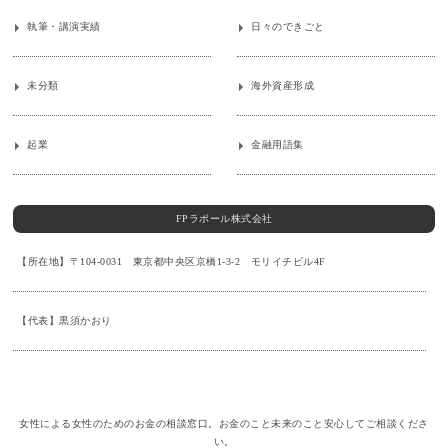
執筆・講演実績
日々のできごと
未分類
海外資産形成
起業
金融用語集
FPラポール株式会社
【所在地】〒104-0031 東京都中央区京橋1-3-2 モリイチビル4F
【代表】黒須かおり
女性による女性のためのお金の相談窓口。お金のこと未来のこと安心してご相談くださ
い。