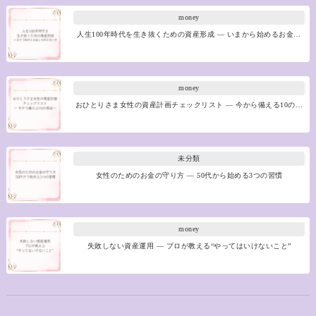
money
人生100年時代を生き抜くための資産形成 ― いまから始めるお金…
money
おひとりさま女性の資産計画チェックリスト ― 今から備える10の…
未分類
女性のためのお金の守り方 ― 50代から始める3つの習慣
money
失敗しない資産運用 ― プロが教える“やってはいけないこと”