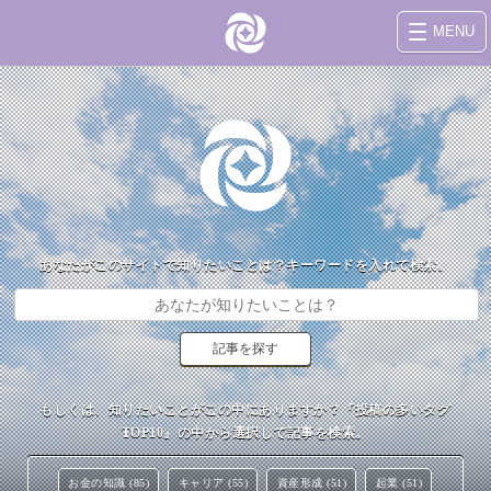
MENU
あなたがこのサイトで知りたいことは？キーワードを入れて検索。
もしくは、知りたいことがこの中にありますか？『投稿の多いタグ
TOP10』の中から選択して記事を検索。
お金の知識 (85)
キャリア (55)
資産形成 (51)
起業 (51)