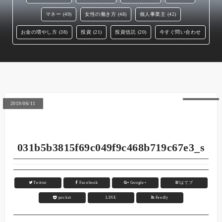
マネー (49)
女性の働き方 (48)
個人事業主 (42)
お金の増やし方 (38)
投資 (21)
投資信託 (20)
今すぐ問い合わせ
2019/06/11
031b5b3815f69c049f9c468b719c67e3_s
Twitter
Facebook
Google+
B!
はてブ
pocket
LINE
Feedly