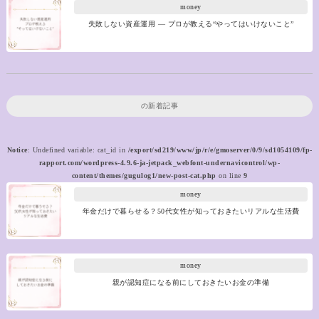
money
失敗しない資産運用 ― プロが教える“やってはいけないこと”
の新着記事
Notice
: Undefined variable: cat_id in
/export/sd219/www/jp/r/e/gmoserver/0/9/sd1054109/fp-
rapport.com/wordpress-4.9.6-ja-jetpack_webfont-undernavicontrol/wp-
content/themes/gugulog1/new-post-cat.php
on line
9
money
年金だけで暮らせる？50代女性が知っておきたいリアルな生活費
money
親が認知症になる前にしておきたいお金の準備