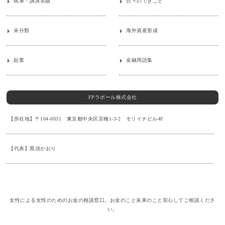
執筆・講演実績
日々のできごと
未分類
海外資産形成
起業
金融用語集
FPラポール株式会社
【所在地】〒104-0031 東京都中央区京橋1-3-2 モリイチビル4F
【代表】黒須かおり
女性による女性のためのお金の相談窓口。お金のこと未来のこと安心してご相談くださ
い。