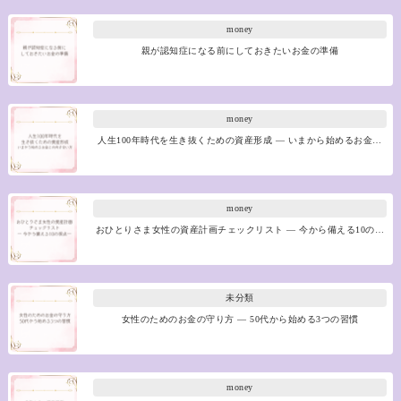
money
親が認知症になる前にしておきたいお金の準備
money
人生100年時代を生き抜くための資産形成 ― いまから始めるお金…
money
おひとりさま女性の資産計画チェックリスト ― 今から備える10の…
未分類
女性のためのお金の守り方 ― 50代から始める3つの習慣
money