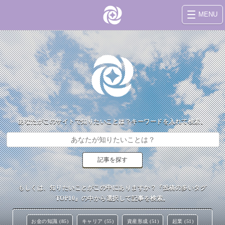
MENU
あなたがこのサイトで知りたいことは？キーワードを入れて検索。
もしくは、知りたいことがこの中にありますか？『投稿の多いタグ
TOP10』の中から選択して記事を検索。
お金の知識 (85)
キャリア (55)
資産形成 (51)
起業 (51)