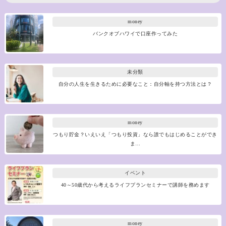
money
バンクオブハワイで口座作ってみた
未分類
自分の人生を生きるために必要なこと：自分軸を持つ方法とは？
money
つもり貯金？いえいえ「つもり投資」なら誰でもはじめることができ
ま…
イベント
40～50歳代から考えるライフプランセミナーで講師を務めます
money