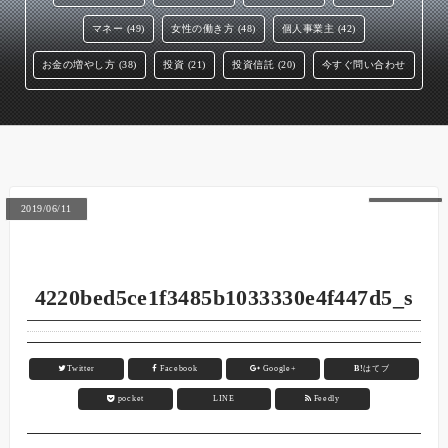
マネー (49)
女性の働き方 (48)
個人事業主 (42)
お金の増やし方 (38)
投資 (21)
投資信託 (20)
今すぐ問い合わせ
2019/06/11
4220bed5ce1f3485b1033330e4f447d5_s
Twitter
Facebook
Google+
B!
はてブ
pocket
LINE
Feedly