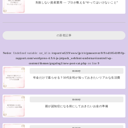
失敗しない資産運用 ― プロが教える“やってはいけないこと”
の新着記事
Notice
: Undefined variable: cat_id in
/export/sd219/www/jp/r/e/gmoserver/0/9/sd1054109/fp-
rapport.com/wordpress-4.9.6-ja-jetpack_webfont-undernavicontrol/wp-
content/themes/gugulog1/new-post-cat.php
on line
9
money
年金だけで暮らせる？50代女性が知っておきたいリアルな生活費
money
親が認知症になる前にしておきたいお金の準備
money