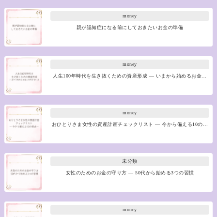
money
親が認知症になる前にしておきたいお金の準備
money
人生100年時代を生き抜くための資産形成 ― いまから始めるお金…
money
おひとりさま女性の資産計画チェックリスト ― 今から備える10の…
未分類
女性のためのお金の守り方 ― 50代から始める3つの習慣
money