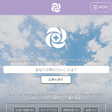
MENU
あなたがこのサイトで知りたいことは？キーワードを入れて検索。
もしくは、知りたいことがこの中にありますか？『投稿の多いタグ
TOP10』の中から選択して記事を検索。
お金の知識 (85)
キャリア (55)
資産形成 (51)
起業 (51)