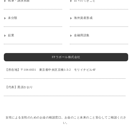
執筆・講演実績
日々のできごと
未分類
海外資産形成
起業
金融用語集
FPラポール株式会社
【所在地】〒104-0031 東京都中央区京橋1-3-2 モリイチビル4F
【代表】黒須かおり
女性による女性のためのお金の相談窓口。お金のこと未来のこと安心してご相談くださ
い。