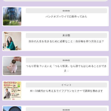
money
バンクオブハワイで口座作ってみた
未分類
自分の人生を生きるために必要なこと：自分軸を持つ方法とは？
money
つもり貯金？いえいえ「つもり投資」なら誰でもはじめることができ
ま…
イベント
40～50歳代から考えるライフプランセミナーで講師を務めます
money