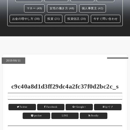
マネー (49)
女性の働き方 (48)
個人事業主 (42)
お金の増やし方 (38)
投資 (21)
投資信託 (20)
今すぐ問い合わせ
2019/06/11
c9c40a8d1d3ff29dc4a2fc37f0d2bc2c_s
Twitter
Facebook
Google+
B!
はてブ
pocket
LINE
Feedly