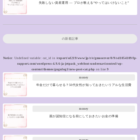
失敗しない資産運用 ― プロが教える“やってはいけないこと”
の新着記事
Notice
: Undefined variable: cat_id in
/export/sd219/www/jp/r/e/gmoserver/0/9/sd1054109/fp-
rapport.com/wordpress-4.9.6-ja-jetpack_webfont-undernavicontrol/wp-
content/themes/gugulog1/new-post-cat.php
on line
9
money
年金だけで暮らせる？50代女性が知っておきたいリアルな生活費
money
親が認知症になる前にしておきたいお金の準備
money