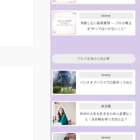
money
失敗しない資産運用 ― プロが教え
る“やってはいけないこと”
ブログ全体の人気記事
money
バンクオブハワイで口座作ってみた
未分類
自分の人生を生きるために必要なこ
と：自分軸を持つ方法とは？
money