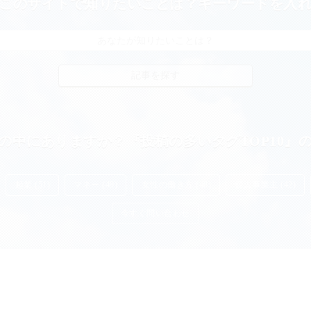
このサイトで知りたいことは？キーワードを入
の中にありますか？『投稿の多いタグTOP10』
起業 (51)
マネー (49)
女性の働き方 (48)
個人事業主 (42)
今すぐ問い合わせ