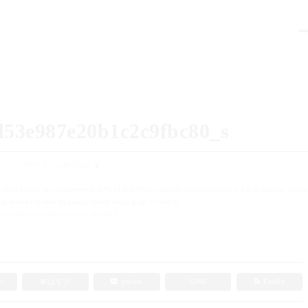
d53e987e20b1c2c9fbc80_s
FPラポール株式会社
t/sd219/www/jp/r/e/gmoserver/0/9/sd1054109/fp-rapport.com/wordpress-4.9.6-ja-jetpack_webfo
p-content/themes/gugulog1-child/single.php
on line
65
25cd9d3cefd53e987e20b1c2c9fbc80_s」
e+
B!
はてブ
pocket
LINE
Feedly