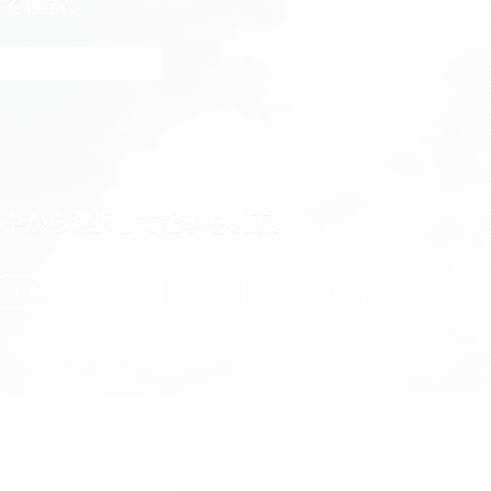
れて検索。
の中から選択して記事を検索。
お金の増やし方 (38)
投資 (21)
投資信託 (20)