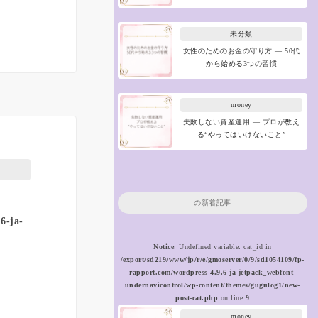
未分類
女性のためのお金の守り方 ― 50代
から始める3つの習慣
money
失敗しない資産運用 ― プロが教え
る“やってはいけないこと”
の新着記事
6-ja-
Notice
: Undefined variable: cat_id in
/export/sd219/www/jp/r/e/gmoserver/0/9/sd1054109/fp-
rapport.com/wordpress-4.9.6-ja-jetpack_webfont-
undernavicontrol/wp-content/themes/gugulog1/new-
post-cat.php
on line
9
money