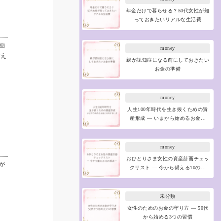
年金だけで暮らせる？50代女性が知
っておきたいリアルな生活費
画
money
備え
親が認知症になる前にしておきたい
お金の準備
money
人生100年時代を生き抜くための資
産形成 ― いまから始めるお金…
money
おひとりさま女性の資産計画チェッ
が
クリスト ― 今から備える10の…
未分類
女性のためのお金の守り方 ― 50代
から始める3つの習慣