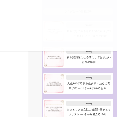
ブログ全体の新着記事
money
年金だけで暮らせる？50代女性が知
っておきたいリアルな生活費
money
親が認知症になる前にしておきたい
お金の準備
money
人生100年時代を生き抜くための資
産形成 ― いまから始めるお金…
money
おひとりさま女性の資産計画チェッ
クリスト ― 今から備える10の…