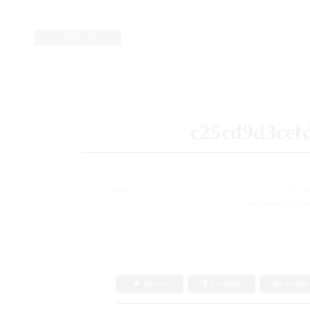
2019/05/15
c25cd9d3cef
Notice
: Trying to get property 'term_id' of non-object in
/expor
undernavicontrol/w
「c
Twitter
Facebook
Googl