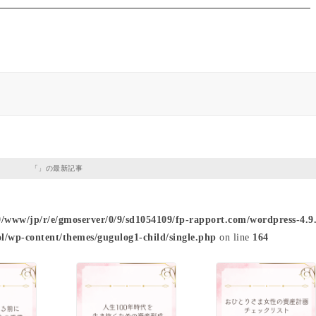
「」の最新記事
9/www/jp/r/e/gmoserver/0/9/sd1054109/fp-rapport.com/wordpress-4.9.
l/wp-content/themes/gugulog1-child/single.php
on line
164