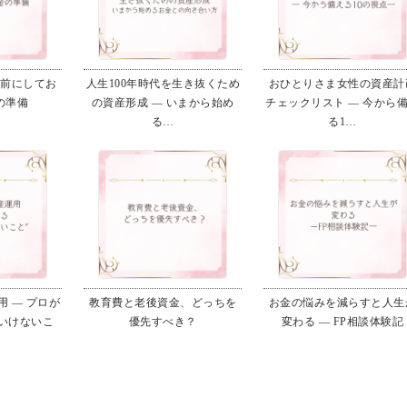
る前にしてお
人生100年時代を生き抜くため
おひとりさま女性の資産計
の準備
の資産形成 ― いまから始め
チェックリスト ― 今から
る…
る1…
 ― プロが
教育費と老後資金、どっちを
お金の悩みを減らすと人生
いけないこ
優先すべき？
変わる ― FP相談体験記