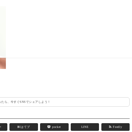
たら、今すぐSNSでシェアしよう！
e+
B!
はてブ
pocket
LINE
Feedly