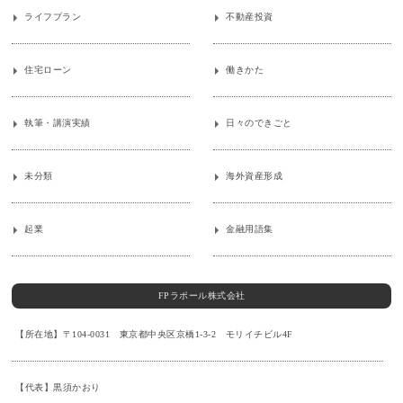
ライフプラン
不動産投資
住宅ローン
働きかた
執筆・講演実績
日々のできごと
未分類
海外資産形成
起業
金融用語集
FPラポール株式会社
【所在地】〒104-0031 東京都中央区京橋1-3-2 モリイチビル4F
【代表】黒須かおり