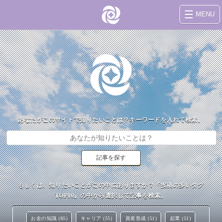
MENU
あなたがこのサイトで知りたいことは？キーワードを入れて検索。
もしくは、知りたいことがこの中にありますか？『投稿の多いタグ
TOP10』の中から選択して記事を検索。
お金の知識 (85)
キャリア (55)
資産形成 (51)
起業 (51)