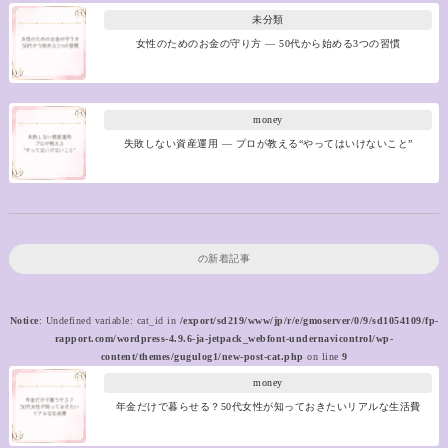
未分類
女性のためのお金の守り方 ― 50代から始める3つの習慣
money
失敗しない資産運用 ― プロが教える“やってはいけないこと”
の新着記事
Notice
: Undefined variable: cat_id in
/export/sd219/www/jp/r/e/gmoserver/0/9/sd1054109/fp-
rapport.com/wordpress-4.9.6-ja-jetpack_webfont-undernavicontrol/wp-
content/themes/gugulog1/new-post-cat.php
on line
9
money
年金だけで暮らせる？50代女性が知っておきたいリアルな生活費