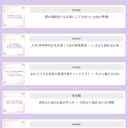
money
親が認知症になる前にしておきたいお金の準備
money
人生100年時代を生き抜くための資産形成 ― いまから始めるお金…
money
おひとりさま女性の資産計画チェックリスト ― 今から備える10の…
未分類
女性のためのお金の守り方 ― 50代から始める3つの習慣
money