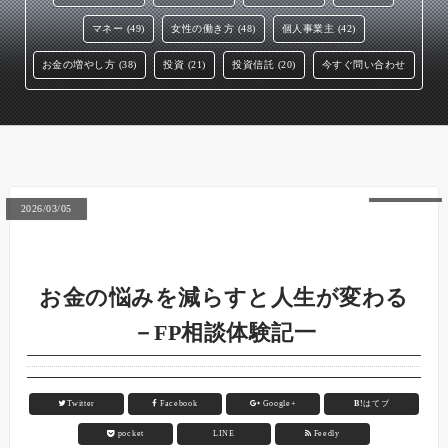
マネー (49)
女性の働き方 (48)
個人事業主 (42)
お金の増やし方 (38)
投資 (21)
投資信託 (20)
今すぐ問い合わせ
2026/03/05
お金の悩みを減らすと人生が変わる
－FP相談体験記一
Twitter
Facebook
Google+
B!
はてブ
pocket
LINE
Feedly