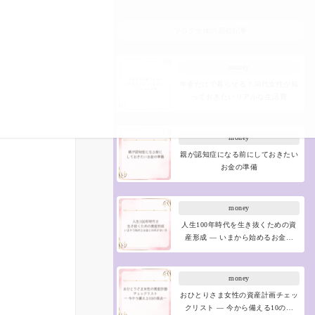
ブログ全体の新着記事
money
年金だけで暮らせる？50代女性が知
っておきたいリアルな生活費
money
親が認知症になる前にしておきたい
お金の準備
money
人生100年時代を生き抜くための資
産形成 ― いまから始めるお金…
money
おひとりさま女性の資産計画チェッ
クリスト ― 今から備える10の…