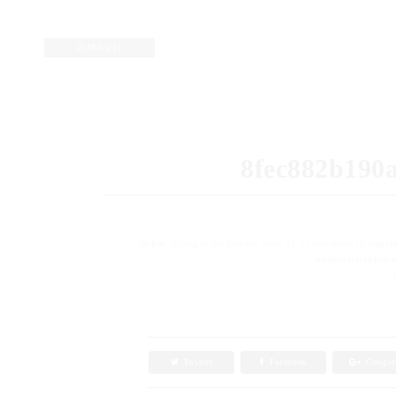
2019/05/15
8fec882b190
Notice
: Trying to get property 'term_id' of non-object in
/expor
undernavicontrol/w
「8
Twitter
Facebook
Googl