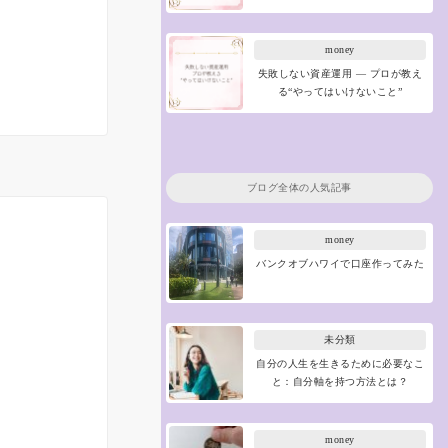
money
失敗しない資産運用 ― プロが教え
る“やってはいけないこと”
ブログ全体の人気記事
money
バンクオブハワイで口座作ってみた
未分類
自分の人生を生きるために必要なこ
と：自分軸を持つ方法とは？
money