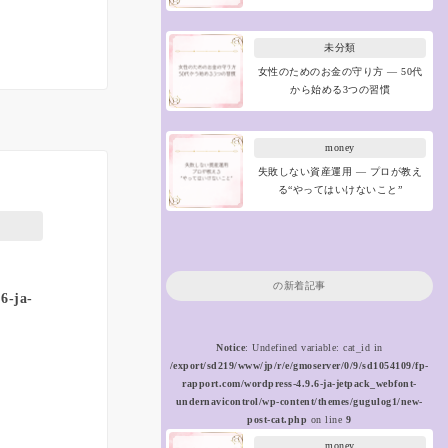
未分類
女性のためのお金の守り方 ― 50代
から始める3つの習慣
money
失敗しない資産運用 ― プロが教え
る“やってはいけないこと”
の新着記事
6-ja-
Notice
: Undefined variable: cat_id in
/export/sd219/www/jp/r/e/gmoserver/0/9/sd1054109/fp-
rapport.com/wordpress-4.9.6-ja-jetpack_webfont-
undernavicontrol/wp-content/themes/gugulog1/new-
post-cat.php
on line
9
money