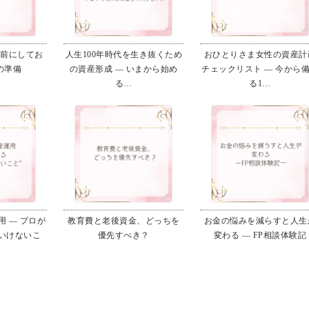
る前にしてお
人生100年時代を生き抜くため
おひとりさま女性の資産計
の準備
の資産形成 ― いまから始め
チェックリスト ― 今から
る…
る1…
 ― プロが
教育費と老後資金、どっちを
お金の悩みを減らすと人生
いけないこ
優先すべき？
変わる ― FP相談体験記