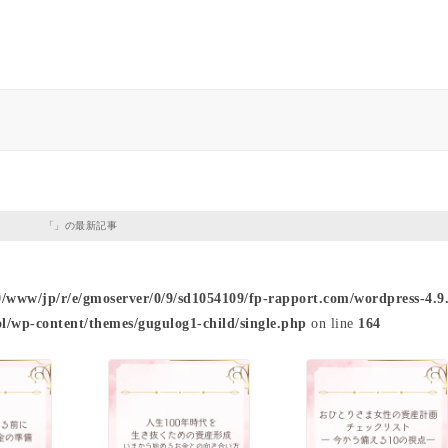
「」の最新記事
9/www/jp/r/e/gmoserver/0/9/sd1054109/fp-rapport.com/wordpress-4.9.
l/wp-content/themes/gugulog1-child/single.php
on line
164