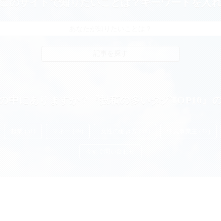
このサイトで知りたいことは？キーワードを入
の中にありますか？『投稿の多いタグTOP10』
起業 (51)
マネー (49)
女性の働き方 (48)
個人事業主 (42)
今すぐ問い合わせ