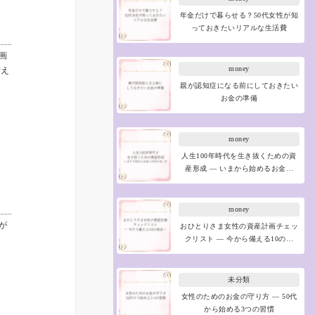
年金だけで暮らせる？50代女性が知
っておきたいリアルな生活費
画
money
備え
親が認知症になる前にしておきたい
お金の準備
money
人生100年時代を生き抜くための資
産形成 ― いまから始めるお金…
money
が
おひとりさま女性の資産計画チェッ
クリスト ― 今から備える10の…
未分類
女性のためのお金の守り方 ― 50代
から始める3つの習慣