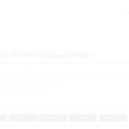
a4149309277d5aecf368b_s
FPラポール株式会社
t/sd219/www/jp/r/e/gmoserver/0/9/sd1054109/fp-rapport.com/wordpress-4.9.6-ja-jetpack_webfo
p-content/themes/gugulog1-child/single.php
on line
65
fec882b190a4149309277d5aecf368b_s」
e+
B!
はてブ
pocket
LINE
Feedly