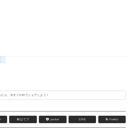
たら、今すぐSNSでシェアしよう！
e+
B!
はてブ
pocket
LINE
Feedly