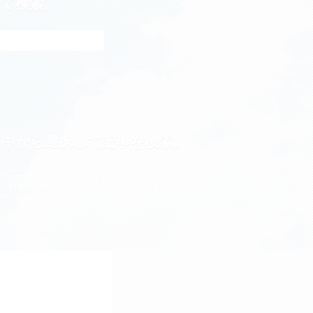
れて検索。
の中から選択して記事を検索。
お金の増やし方 (38)
投資 (21)
投資信託 (20)