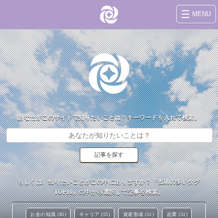
MENU
あなたがこのサイトで知りたいことは？キーワードを入れて検索。
もしくは、知りたいことがこの中にありますか？『投稿の多いタグ
TOP10』の中から選択して記事を検索。
お金の知識 (85)
キャリア (55)
資産形成 (51)
起業 (51)