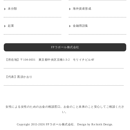
未分類
海外資産形成
起業
金融用語集
FPラポール株式会社
【所在地】〒104-0031 東京都中央区京橋1-3-2 モリイチビル4F
【代表】黒須かおり
女性による女性のためのお金の相談窓口。お金のこと未来のこと安心してご相談くださ
い。
Copyright 2015-2026 FPラポール株式会社.
Design by Re:birth Design.