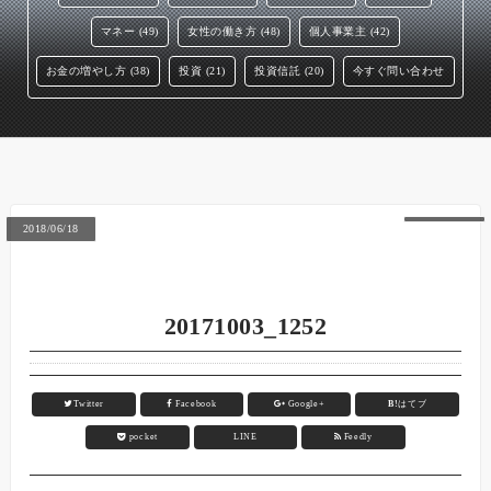
マネー (49)
女性の働き方 (48)
個人事業主 (42)
お金の増やし方 (38)
投資 (21)
投資信託 (20)
今すぐ問い合わせ
2018/06/18
20171003_1252
Twitter
Facebook
Google+
B!
はてブ
pocket
LINE
Feedly