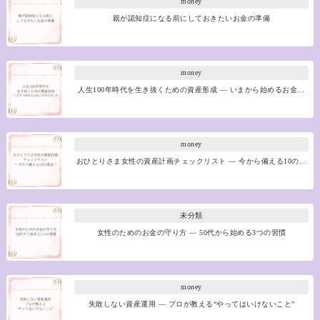
money
親が認知症になる前にしておきたいお金の準備
money
人生100年時代を生き抜くための資産形成 ― いまから始めるお金…
money
おひとりさま女性の資産計画チェックリスト ― 今から備える10の…
未分類
女性のためのお金の守り方 ― 50代から始める3つの習慣
money
失敗しない資産運用 ― プロが教える“やってはいけないこと”