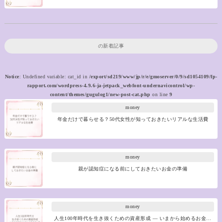
の新着記事
Notice
: Undefined variable: cat_id in
/export/sd219/www/jp/r/e/gmoserver/0/9/sd1054109/fp-
rapport.com/wordpress-4.9.6-ja-jetpack_webfont-undernavicontrol/wp-
content/themes/gugulog1/new-post-cat.php
on line
9
money
年金だけで暮らせる？50代女性が知っておきたいリアルな生活費
money
親が認知症になる前にしておきたいお金の準備
money
人生100年時代を生き抜くための資産形成 ― いまから始めるお金…