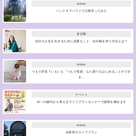
money
バンクオブハワイで口座作ってみた
未分類
自分の人生を生きるために必要なこと：自分軸を持つ方法とは？
money
つもり貯金？いえいえ「つもり投資」なら誰でもはじめることができ
ま…
イベント
40～50歳代から考えるライフプランセミナーで講師を務めます
money
自衛官のライフプラン