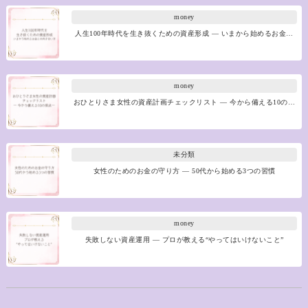
money
人生100年時代を生き抜くための資産形成 ― いまから始めるお金…
money
おひとりさま女性の資産計画チェックリスト ― 今から備える10の…
未分類
女性のためのお金の守り方 ― 50代から始める3つの習慣
money
失敗しない資産運用 ― プロが教える“やってはいけないこと”