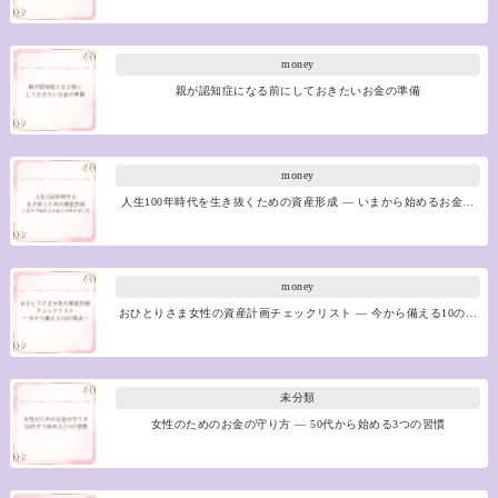
money
親が認知症になる前にしておきたいお金の準備
money
人生100年時代を生き抜くための資産形成 ― いまから始めるお金…
money
おひとりさま女性の資産計画チェックリスト ― 今から備える10の…
未分類
女性のためのお金の守り方 ― 50代から始める3つの習慣