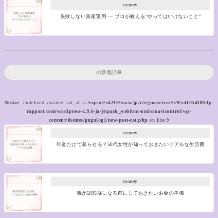
money
失敗しない資産運用 ― プロが教える“やってはいけないこと”
の新着記事
Notice
: Undefined variable: cat_id in
/export/sd219/www/jp/r/e/gmoserver/0/9/sd1054109/fp-
rapport.com/wordpress-4.9.6-ja-jetpack_webfont-undernavicontrol/wp-
content/themes/gugulog1/new-post-cat.php
on line
9
money
年金だけで暮らせる？50代女性が知っておきたいリアルな生活費
money
親が認知症になる前にしておきたいお金の準備