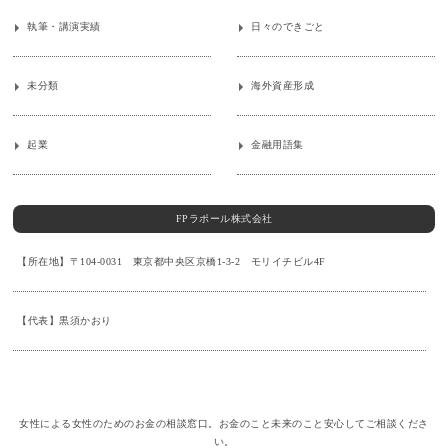
執筆・講演実績
日々のできごと
未分類
海外資産形成
起業
金融用語集
FPラポール株式会社
【所在地】〒104-0031 東京都中央区京橋1-3-2 モリイチビル4F
【代表】黒須かおり
女性による女性のためのお金の相談窓口。お金のこと未来のこと安心してご相談くださ
い。