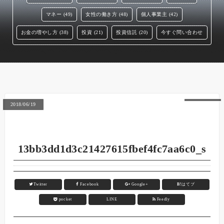
マネー (49)
女性の働き方 (48)
個人事業主 (42)
お金の増やし方 (38)
投資 (21)
投資信託 (20)
今すぐ問い合わせ
2018/06/19
13bb3dd1d3c21427615fbef4fc7aa6c0_s
Twitter
Facebook
Google+
B!
はてブ
pocket
LINE
Feedly