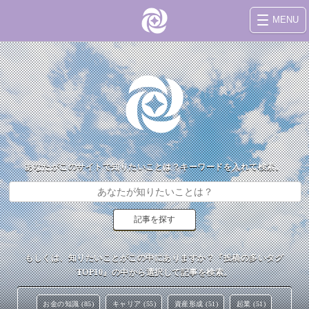
MENU
あなたがこのサイトで知りたいことは？キーワードを入れて検索。
もしくは、知りたいことがこの中にありますか？『投稿の多いタグ
TOP10』の中から選択して記事を検索。
お金の知識 (85)
キャリア (55)
資産形成 (51)
起業 (51)