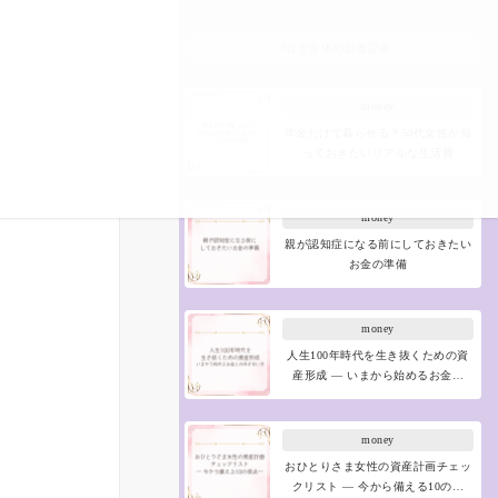
ブログ全体の新着記事
money
年金だけで暮らせる？50代女性が知
っておきたいリアルな生活費
money
親が認知症になる前にしておきたい
お金の準備
money
人生100年時代を生き抜くための資
産形成 ― いまから始めるお金…
money
おひとりさま女性の資産計画チェッ
クリスト ― 今から備える10の…