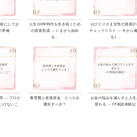
る前にしてお
人生100年時代を生き抜くため
おひとりさま女性の資産計
の準備
の資産形成 ― いまから始め
チェックリスト ― 今から
る…
る1…
 ― プロが
教育費と老後資金、どっちを
お金の悩みを減らすと人生
いけないこ
優先すべき？
変わる ― FP相談体験記