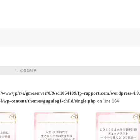
「」の最新記事
9/www/jp/r/e/gmoserver/0/9/sd1054109/fp-rapport.com/wordpress-4.9.
l/wp-content/themes/gugulog1-child/single.php
on line
164