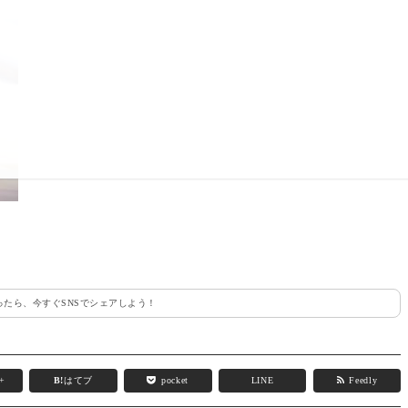
たら、今すぐSNSでシェアしよう！
e+
B!
はてブ
pocket
LINE
Feedly