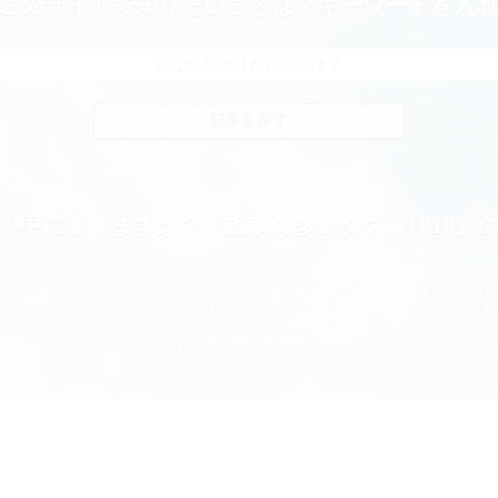
このサイトで知りたいことは？キーワードを入
の中にありますか？『投稿の多いタグTOP10』
起業 (51)
マネー (49)
女性の働き方 (48)
個人事業主 (42)
今すぐ問い合わせ