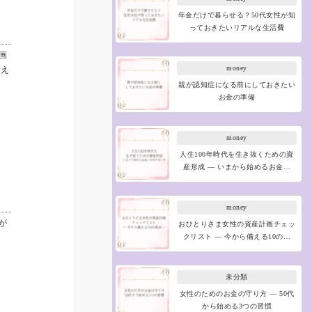
年金だけで暮らせる？50代女性が知
っておきたいリアルな生活費
画
money
備え
親が認知症になる前にしておきたい
お金の準備
money
人生100年時代を生き抜くための資
産形成 ― いまから始めるお金…
money
が
おひとりさま女性の資産計画チェッ
クリスト ― 今から備える10の…
未分類
女性のためのお金の守り方 ― 50代
から始める3つの習慣