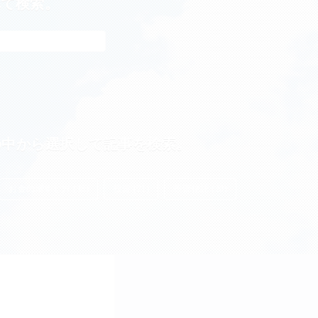
れて検索。
の中から選択して記事を検索。
お金の増やし方 (38)
投資 (21)
投資信託 (20)