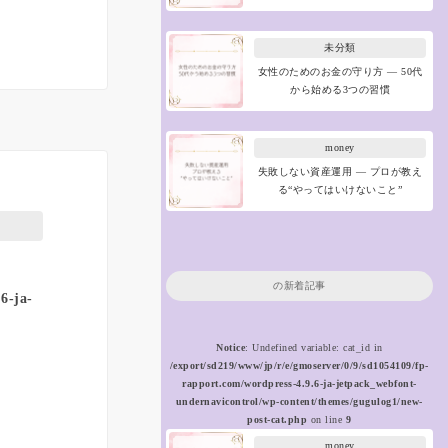
未分類
女性のためのお金の守り方 ― 50代
から始める3つの習慣
money
失敗しない資産運用 ― プロが教え
る“やってはいけないこと”
の新着記事
6-ja-
Notice
: Undefined variable: cat_id in
/export/sd219/www/jp/r/e/gmoserver/0/9/sd1054109/fp-
rapport.com/wordpress-4.9.6-ja-jetpack_webfont-
undernavicontrol/wp-content/themes/gugulog1/new-
post-cat.php
on line
9
money