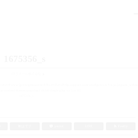
1675356_s
FPラポール株式会社
t/sd219/www/jp/r/e/gmoserver/0/9/sd1054109/fp-rapport.com/wordpress-4.9.6-ja-jetpack_webfo
p-content/themes/gugulog1-child/single.php
on line
65
「1675356_s」
e+
B!
はてブ
pocket
LINE
Feedly