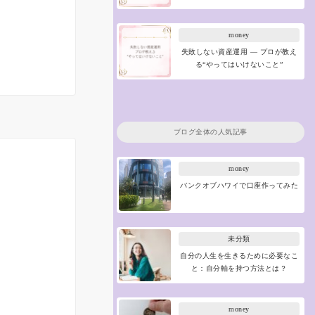
money
失敗しない資産運用 ― プロが教え
る“やってはいけないこと”
ブログ全体の人気記事
money
バンクオブハワイで口座作ってみた
未分類
自分の人生を生きるために必要なこ
と：自分軸を持つ方法とは？
money