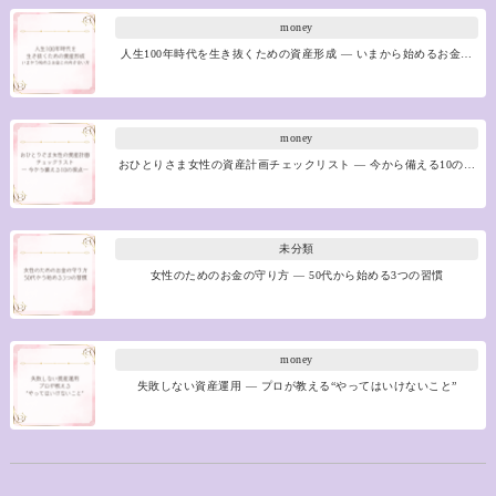
money
人生100年時代を生き抜くための資産形成 ― いまから始めるお金…
money
おひとりさま女性の資産計画チェックリスト ― 今から備える10の…
未分類
女性のためのお金の守り方 ― 50代から始める3つの習慣
money
失敗しない資産運用 ― プロが教える“やってはいけないこと”