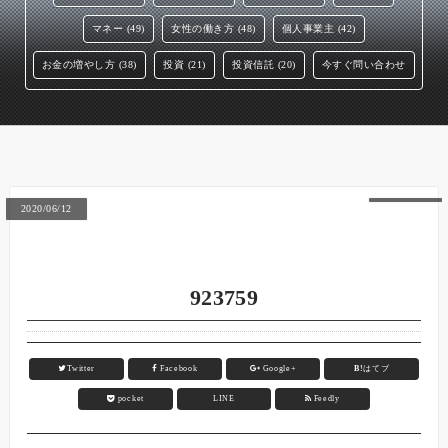
マネー (49)
女性の働き方 (48)
個人事業主 (42)
お金の増やし方 (38)
投資 (21)
投資信託 (20)
今すぐ問い合わせ
2020/06/12
923759
Twitter
Facebook
Google+
B!
はてブ
pocket
LINE
Feedly