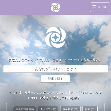
MENU
あなたがこのサイトで知りたいことは？キーワードを入れて検索。
もしくは、知りたいことがこの中にありますか？『投稿の多いタグ
TOP10』の中から選択して記事を検索。
お金の知識 (85)
キャリア (55)
資産形成 (51)
起業 (51)