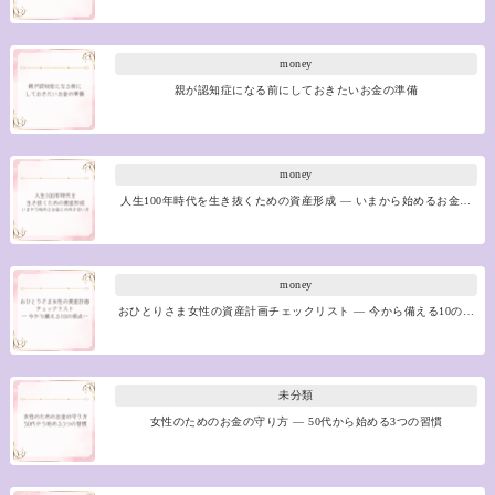
money
親が認知症になる前にしておきたいお金の準備
money
人生100年時代を生き抜くための資産形成 ― いまから始めるお金…
money
おひとりさま女性の資産計画チェックリスト ― 今から備える10の…
未分類
女性のためのお金の守り方 ― 50代から始める3つの習慣