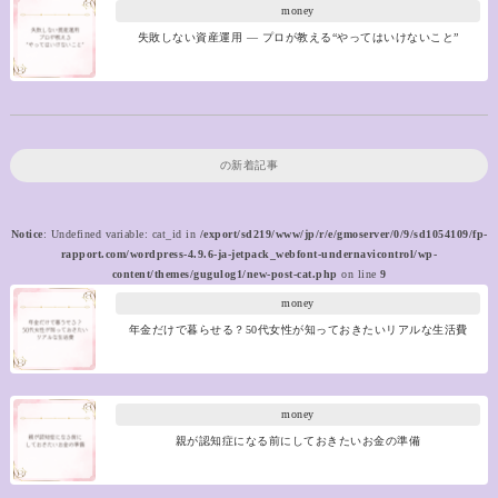
money
失敗しない資産運用 ― プロが教える“やってはいけないこと”
の新着記事
Notice
: Undefined variable: cat_id in
/export/sd219/www/jp/r/e/gmoserver/0/9/sd1054109/fp-
rapport.com/wordpress-4.9.6-ja-jetpack_webfont-undernavicontrol/wp-
content/themes/gugulog1/new-post-cat.php
on line
9
money
年金だけで暮らせる？50代女性が知っておきたいリアルな生活費
money
親が認知症になる前にしておきたいお金の準備