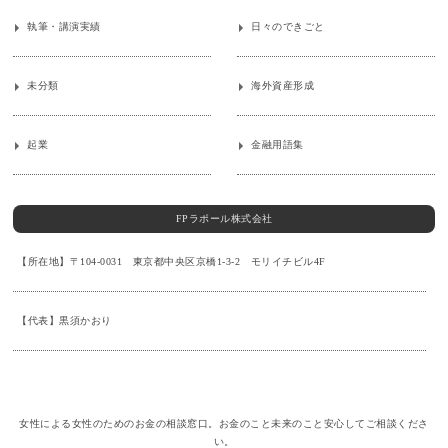
執筆・講演実績
日々のできごと
未分類
海外資産形成
起業
金融用語集
FPラポール株式会社
【所在地】〒104-0031 東京都中央区京橋1-3-2 モリイチビル4F
【代表】黒須かおり
女性による女性のためのお金の相談窓口。お金のこと未来のこと安心してご相談くださ
い。